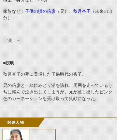
職業・身分など：不明
家族など：
子供の頃の信彦
（兄）、
秋月杏子
（未来の自
分）
演：－
■説明
秋月杏子の夢に登場した子供時代の杏子。
兄の信彦と一緒にみどり湖を訪れ、周囲を走っているう
ちに転んで泣き出してしまうが、兄が差し出したピンク
色のカーネーションを受け取って笑顔になった。
関連人物