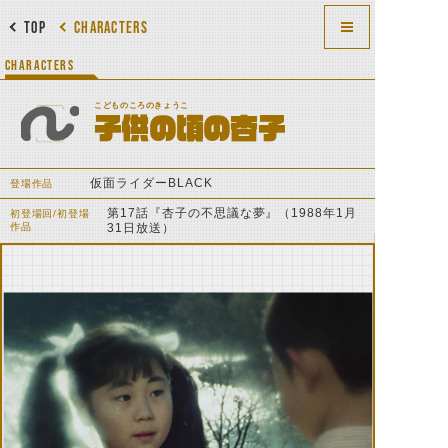
TOP
CHARACTERS
CHARACTERS
こどものころのきょうこ
子供の頃の杏子
仮面ライダーBLACK
登場作品
第17話『杏子の不思議な夢』（1988年1月
初登場回/初登場
作品
31日放送）