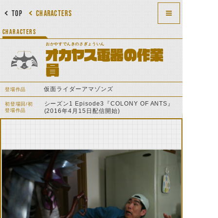
TOP
CHARACTERS
CHARACTERS
おかやすでんきのさぎょういん
オカヤス電器の作業
員
仮面ライダーアマゾンズ
登場作品
シーズン1 Episode3『COLONY OF ANTS』
初登場回/初
登場作品
(2016年4月15日配信開始)