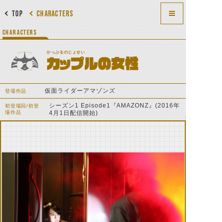
TOP
CHARACTERS
CHARACTERS
かっぷるのじょせい
カップルの女性
仮面ライダーアマゾンズ
登場作品
シーズン1 Episode1『AMAZONZ』(2016年
初登場回/初登
場作品
4月1日配信開始)