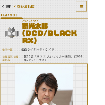
TOP
CHARACTERS
CHARACTERS
みなみ こうたろう
南光太郎
(DCD/BLACK
RX)
仮面ライダーディケイド
登場作品
第26話『ＲＸ！ 大ショッカー来襲』(2009
初登場回/初登
場作品
年7月26日放送)