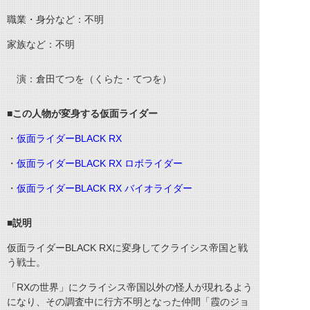
職業・身分など：不明
家族など：不明
演：倉田てつを（くらた・てつを）
■
この人物が変身する仮面ライダー
・
仮面ライダー
BLACK RX
・
仮面ライダー
BLACK RX
ロボライダー
・
仮面ライダー
BLACK RX
バイオライダー
■
説明
仮面ライダー
BLACK RX
に変身してクライシス帝国と戦
う戦士。
「
RX
の世界」にクライシス帝国以外の怪人が現れるよう
になり、その調査中に行方不明となった仲間「霞のジョ