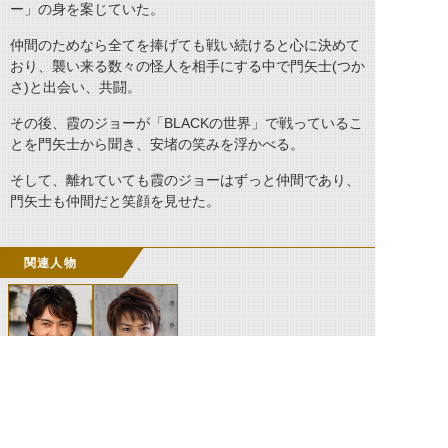
ー」の身を案じていた。
仲間のためなら全てを捧げても戦い続けると心に決めて
おり、襲い来る数々の怪人を相手にする中で門矢士
(
つか
さ
)
と出会い、共闘。
その後、霞のジョーが「
BLACK
の世界」で戦っているこ
とを門矢士から聞き、安堵の笑みを浮かべる。
そして、離れていても霞のジョーはずっと仲間であり、
門矢士も仲間だと笑顔を見せた。
関連人物
南光太郎
門矢士
(DCD/BLACK)