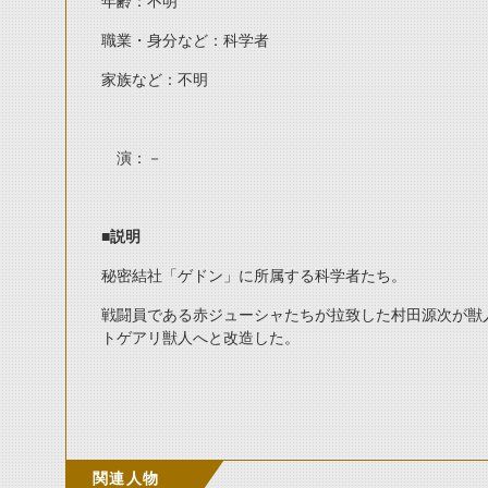
年齢：不明
職業・身分など：科学者
家族など：不明
演：－
■
説明
秘密結社「ゲドン」に所属する科学者たち。
戦闘員である赤ジューシャたちが拉致した村田源次が獣
トゲアリ獣人へと改造した。
関連人物