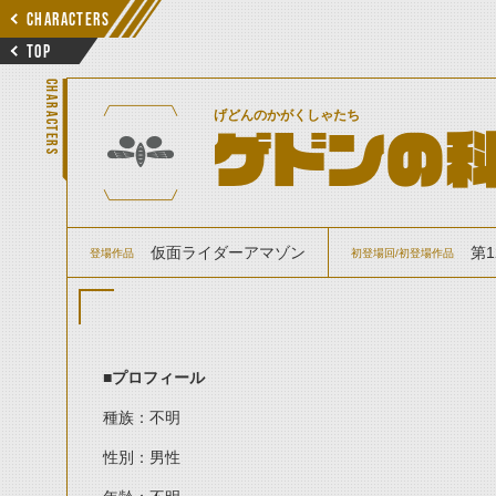
CHARACTERS
TOP
CHARACTERS
げどんのかがくしゃたち
ゲドンの
仮面ライダーアマゾン
第
登場作品
初登場回/初登場作品
■
プロフィール
種族：不明
性別：男性