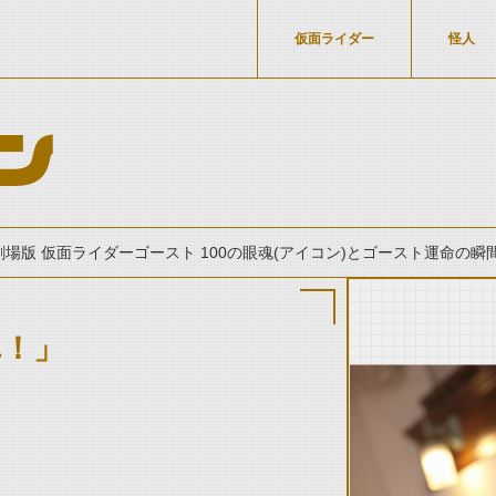
仮面ライダー
怪人
ン
劇場版 仮面ライダーゴースト 100の眼魂(アイコン)とゴースト運命の瞬間』
れ！」
thumbnail Prev