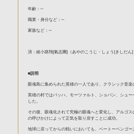
年齢：─
職業・身分など：─
家族など：─
演：綾小路翔[氣志團]（あやのこうじ・しょう[きしだん]
■説明
眼魂島に集められた英雄の一人であり、クラシック音楽
英雄の村ではバッハ、モーツァルト、ショパン、シュー
した。
その後、眼魂化されて究極の眼魂へと変化し、アルゴス
の呼びかけによって正気を取り戻すことに成功。
地球に戻ってからの戦いにおいても、ベートーベンゴー