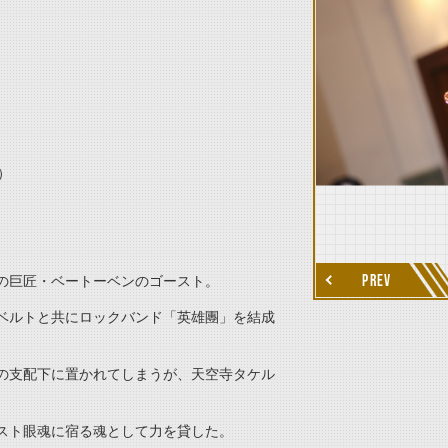
thumbnail Next
）
PREV
の巨匠・ベートーベンのゴースト。
ベルトと共にロックバンド「英雄團」を結成
の支配下に置かれてしまうが、天空寺タケル
スト眼魂に宿る魂として力を貸した。