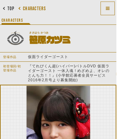
TOP
CHARACTERS
CHARACTERS
ささはら かつみ
笹原カツミ
仮面ライダーゴースト
登場作品
『てれびくん超(ハイパー)バトルDVD 仮面ラ
初登場回/初
登場作品
イダーゴースト 一休入魂！めざめよ、オレの
とんち力！！』(小学館応募者全員サービス
2016年2月号より募集開始)