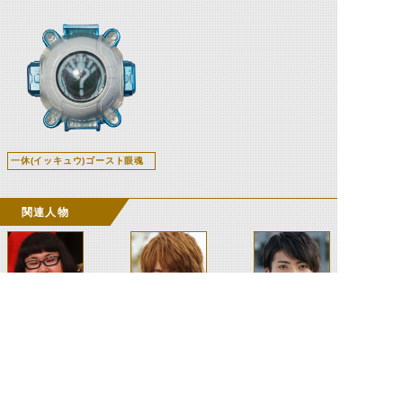
一休(イッキュウ)ゴースト眼魂
関連人物
笹原真由子
天空寺タケル
深海マコト