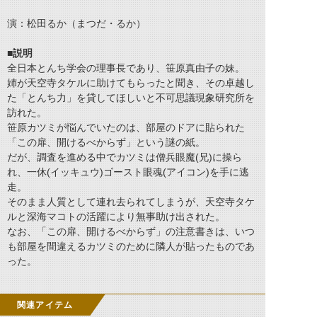
演：松田るか（まつだ・るか）
■説明
全日本とんち学会の理事長であり、笹原真由子の妹。
姉が天空寺タケルに助けてもらったと聞き、その卓越し
た「とんち力」を貸してほしいと不可思議現象研究所を
訪れた。
笹原カツミが悩んでいたのは、部屋のドアに貼られた
「この扉、開けるべからず」という謎の紙。
だが、調査を進める中でカツミは僧兵眼魔(兄)に操ら
れ、一休(イッキュウ)ゴースト眼魂(アイコン)を手に逃
走。
そのまま人質として連れ去られてしまうが、天空寺タケ
ルと深海マコトの活躍により無事助け出された。
なお、「この扉、開けるべからず」の注意書きは、いつ
も部屋を間違えるカツミのために隣人が貼ったものであ
った。
関連アイテム