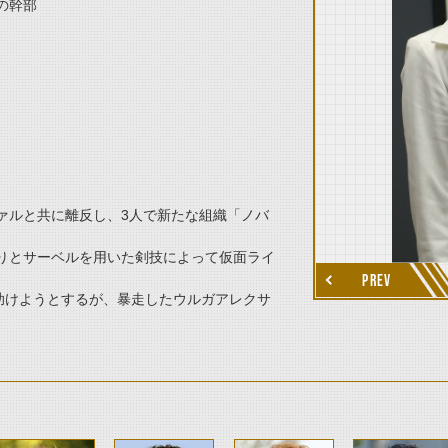
の幹部
thumbnail Next
ァルと共に離反し、3人で新たな組織「ノバ
りとサーベルを用いた剣技によって仮面ライ
PREV
助けようとするが、暴走したウルガアレクサ