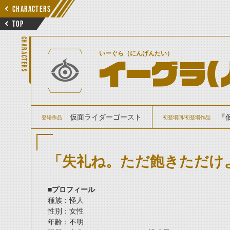
CHARACTERS
TOP
CHARACTERS
いーぐら（にんげんたい）
イーグラ(
仮面ライダーゴースト
『仮
登場作品
初登場回/初登場作品
「失礼ね。ただ飽きただけ
■プロフィール
種族：怪人
性別：女性
年齢：不明