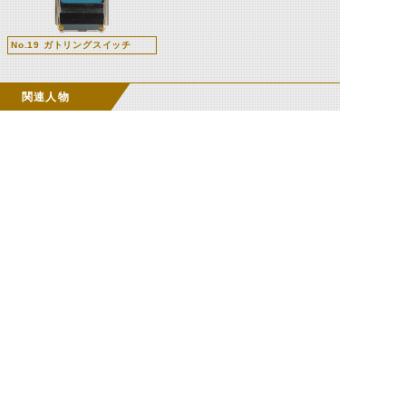
No.19 ガトリングスイッチ
関連人物
風城美羽
佐久間珠恵
©石森プロ・テレビ朝日・ADK EM・東映 ©東映・東映ビデオ・石森プロ ©石森プロ・東映