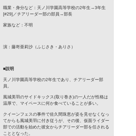
職業・身分など：天ノ川学園高等学校の2年生→3年生
[#29]／チアリーダー部の部員→部長
家族など：不明
演：藤嵜亜莉沙（ふじさき・ありさ）
■説明
天ノ川学園高等学校の2年生であり、チアリーダー部
員。
風城美羽のサイドキックス(取り巻き)の一人だが性格は
温厚で、マイペースに何か食べていることが多い。
クイーンフェスの事件で佐久間珠恵が姿を見せなくなっ
てからも風城美羽に付き従うが、その後、仮面ライダー
部での活動を始めた彼女からチアリーダー部を任される
こととなった。