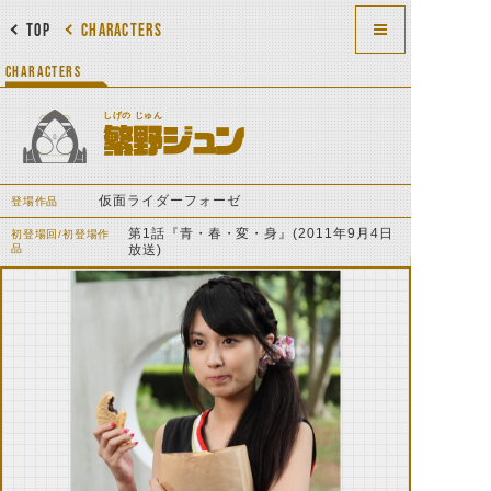
TOP
CHARACTERS
CHARACTERS
しげの じゅん
繁野ジュン
仮面ライダーフォーゼ
登場作品
第1話『青・春・変・身』(2011年9月4日
初登場回/初登場作
品
放送)