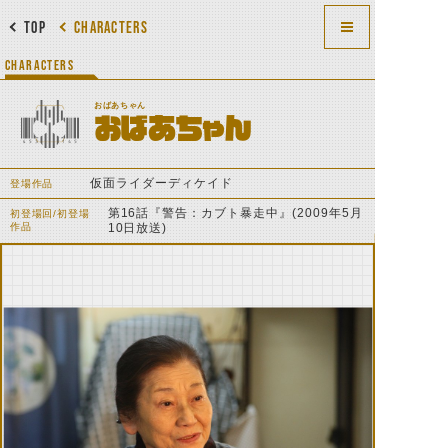
TOP
CHARACTERS
CHARACTERS
おばあちゃん
おばあちゃん
仮面ライダーディケイド
登場作品
第16話『警告：カブト暴走中』(2009年5月
初登場回/初登場
作品
10日放送)