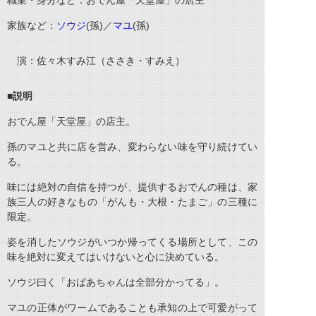
職業・身分など：おでん屋「天堂屋」の店主
家族など：
ソウジ
(
孫
)
／
マユ
(
孫
)
演：佐々木すみ江（ささき・すみえ）
■説明
おでん屋「天堂屋」の店主。
孫のマユと共に店を営み、変わらない味を守り続けてい
る。
味には絶対の自信を持つが、提供するおでんの種は、家
族三人の好きなもの「がんも・大根・たまご」の三種に
限定。
姿を消したソウジがいつか帰ってくる場所として、この
味を絶対に変えてはいけないと心に決めている。
ソウジ曰く「おばあちゃんは全部分かってる」。
マユの正体がワームであることも承知の上で可愛がって