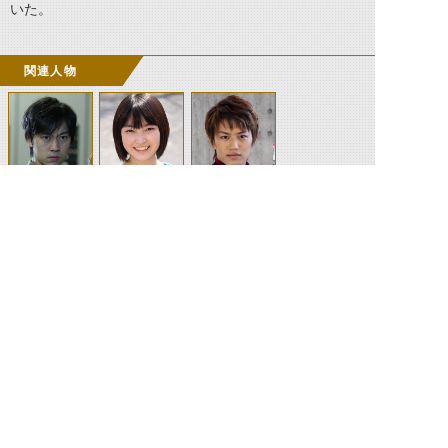
いた。
関連人物
ソウジ
マユ
門矢士
©石森プロ・テレビ朝日・ADK EM・東映 ©東映・東映ビデオ・石森プロ ©石森プロ・東映