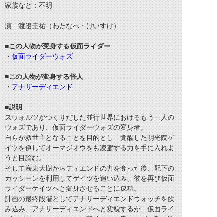
家族など：不明
演：渡邊圭祐（わたなべ・けいすけ）
■この人物が変身する仮面ライダー
・
仮面ライダーウォズ
■この人物が変身する怪人
・
アナザーディエンド
■説明
スウォルツがつくりだした並行世界におけるもう一人の
ウォズであり、仮面ライダーウォズの変身者。
自らが救世主となることを目的とし、覚醒した明光院ゲ
イツを倒してオーマジオウをも凌駕する力を手に入れよ
うと目論む。
そして海東大樹からディエンドの力を奪った後、配下の
カッシーンを利用してゲイツを追い込み、彼を再び仮面
ライダーゲイツへと変身させることに成功。
計画の最終段階としてアナザーディエンドウォッチを飲
み込み、アナザーディエンドへと変貌するが、仮面ライ