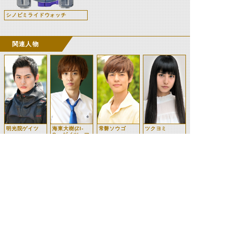
シノビミライドウォッチ
関連人物
明光院ゲイツ
海東大樹(ZI-
常磐ソウゴ
ツクヨミ
O・ゲイツ、マ
ジェスティ)
ウォズ