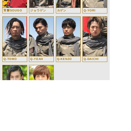
常磐SOUGO
ジョウゲン
カゲン
Q-YORI
Q-TOMO
Q-YEAH
Q-KENZO
Q-DAICHI
ウォズ
常磐ソウゴ
©石森プロ・テレビ朝日・ADK EM・東映 ©東映・東映ビデオ・石森プロ ©石森プロ・東映