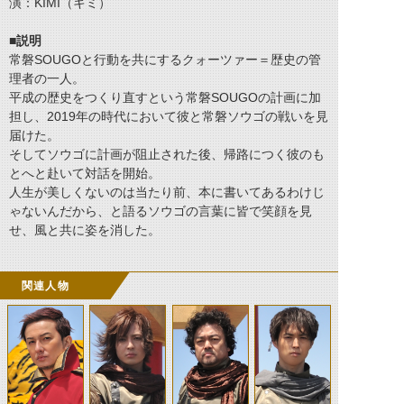
演：KIMI（キミ）
■説明
常磐SOUGOと行動を共にするクォーツァー＝歴史の管
理者の一人。
平成の歴史をつくり直すという常磐SOUGOの計画に加
担し、2019年の時代において彼と常磐ソウゴの戦いを見
届けた。
そしてソウゴに計画が阻止された後、帰路につく彼のも
とへと赴いて対話を開始。
人生が美しくないのは当たり前、本に書いてあるわけじ
ゃないんだから、と語るソウゴの言葉に皆で笑顔を見
せ、風と共に姿を消した。
関連人物