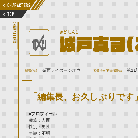
CHARACTERS
TOP
CHARACTERS
きど しんじ
城戸真司(Z
仮面ライダージオウ
第21
登場作品
初登場回/初登場作品
「編集長、お久しぶりです
■プロフィール
種族：人間
性別：男性
年齢：不明