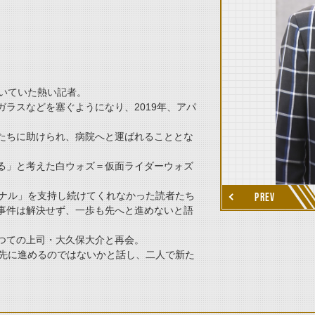
働いていた熱い記者。
ラスなどを塞ぐようになり、2019年、アパ
たちに助けられ、病院へと運ばれることとな
thumbnail Next
る」と考えた白ウォズ＝仮面ライダーウォズ
ーナル」を支持し続けてくれなかった読者たち
PREV
事件は解決せず、一歩も先へと進めないと語
つての上司・大久保大介と再会。
ば先に進めるのではないかと話し、二人で新た