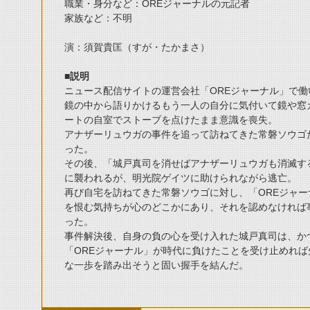
職業・身分など：OREジャーナルの元記者
家族など：不明
演：須賀貴匡（すが・たかまさ）
■説明
ニュース配信サイトの運営会社「OREジャーナル」で
鏡の中から語りかけるもう一人の自分に気付いて鏡や窓ガ
ートの自室でストーブを点けたまま意識を喪失。
アナザーリュウガの事件を追って訪ねてきた常磐ソウゴ
った。
その後、「城戸真司を消せばアナザーリュウガも消滅す
に襲われるが、明光院ゲイツに助けられながら逃亡。
再び自宅を訪ねてきた常磐ソウゴに対し、「OREジャ
を恨む気持ちが心のどこかにあり、それを認めなければ
った。
事件解決後、自身の負の心を受け入れた城戸真司は、か
「OREジャーナル」が時代に負けたことを受け止めれ
な一歩を踏み出そうと固い握手を結んだ。