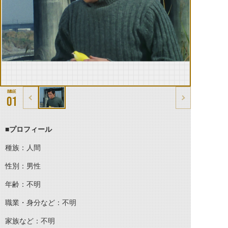
01
■プロフィール
種族：人間
性別：男性
年齢：不明
職業・身分など：不明
家族など：不明