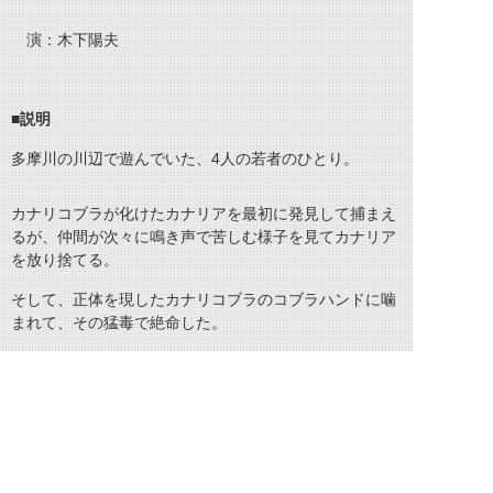
演：木下陽夫
■説明
多摩川の川辺で遊んでいた、4人の若者のひとり。
カナリコブラが化けたカナリアを最初に発見して捕まえ
るが、仲間が次々に鳴き声で苦しむ様子を見てカナリア
を放り捨てる。
そして、正体を現したカナリコブラのコブラハンドに噛
まれて、その猛毒で絶命した。
仲間たちもその直後にカナリコブラに襲われ全員が亡く
なった。
©石森プロ・テレビ朝日・ADK EM・東映 ©東映・東映ビデオ・石森プロ ©石森プロ・東映