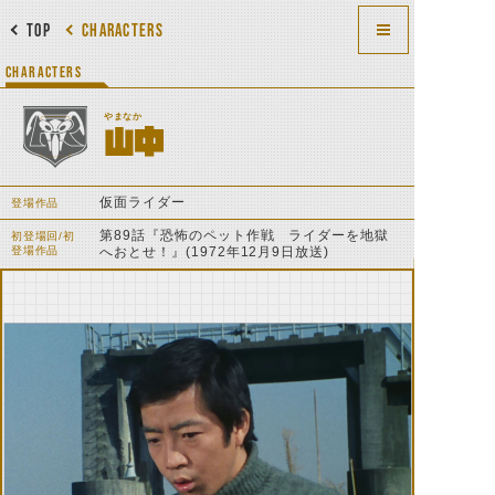
TOP
CHARACTERS
CHARACTERS
やまなか
山中
仮面ライダー
登場作品
第89話『恐怖のペット作戦 ライダーを地獄
初登場回/初
登場作品
へおとせ！』(1972年12月9日放送)