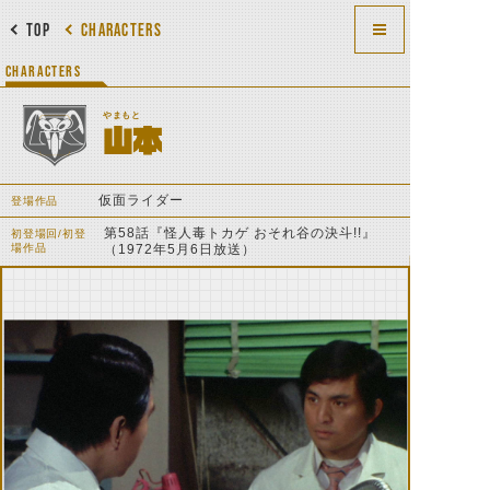
TOP
CHARACTERS
CHARACTERS
やまもと
山本
仮面ライダー
登場作品
第58話『怪人毒トカゲ おそれ谷の決斗!!』
初登場回/初登
場作品
（1972年5月6日放送）