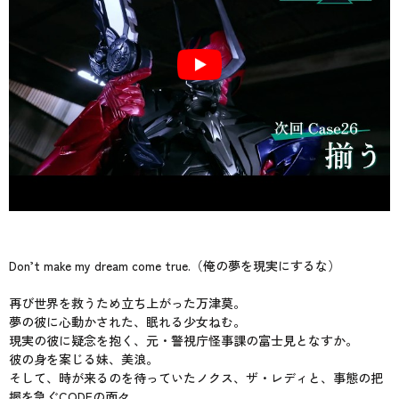
Don’t make my dream come true.（俺の夢を現実にするな）
再び世界を救うため立ち上がった万津莫。
夢の彼に心動かされた、眠れる少女ねむ。
現実の彼に疑念を抱く、元・警視庁怪事課の富士見となすか。
彼の身を案じる妹、美浪。
そして、時が来るのを待っていたノクス、ザ・レディと、事態の把
握を急ぐCODEの面々。