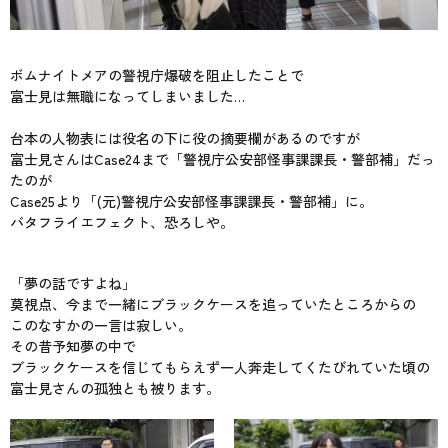
ボムナイトメアの警視庁爆破を阻止したことで
富士見は無職になってしまいました…
台本の人物表には役名の下に役の摘要欄があるのですが
富士見さんはCase24まで「警視庁公安部怪事課課長・警部補」だっ
たのが
Case25より「(元)警視庁公安部怪事課課長・警部補」に。
バタフライエフェクト、恐ろしや。
「夢の話ですよね」
莫視点、今まで一緒にブラックケースを追っていたところからの
このなすかの一言は寂しい。
その昔予知夢の中で
ブラックケースを信じてもらえず一人奔走してくたびれていた頃の
富士見さんの孤独とも被ります。