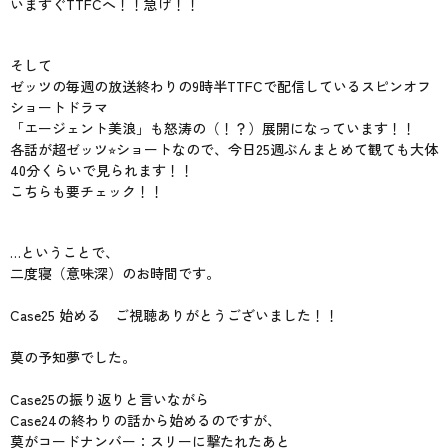
いますぐTTFCへ！！急げ！！
そして
ゼッツの毎週の放送終わりの9時半TTFCで配信しているスピンオフ
ショートドラマ
「エージェント美浪」も怒涛の（！？）展開になっています！！
各話が超ゼッツ⭐︎ショートなので、今日25週ぶんまとめて観ても大体
40分くらいで見られます！！
こちらも要チェック！！
…ということで、
二度寝（意味深）のお時間です。
Case25 始める ご視聴ありがとうございました！！
莫の予知夢でした。
Case25の振り返りと言いながら
Case24の終わりの話から始めるのですが、
莫がコードナンバー：スリーに撃たれたあと