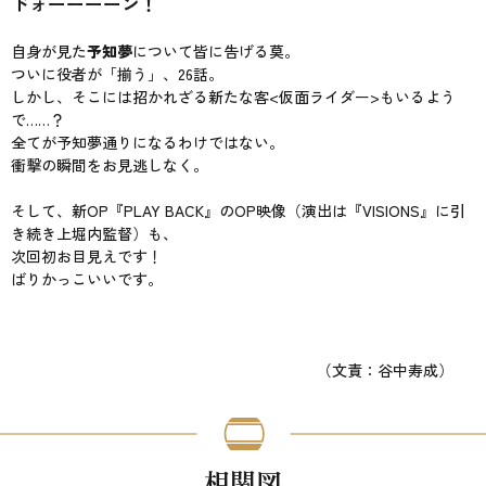
ドォーーーーン！
自身が見た
予知夢
について皆に告げる莫。
ついに役者が「揃う」、26話。
しかし、そこには招かれざる新たな客<仮面ライダー>もいるよう
で……？
全てが予知夢通りになるわけではない。
衝撃の瞬間をお見逃しなく。
そして、新OP『PLAY BACK』のOP映像（演出は『VISIONS』に引
き続き上堀内監督）も、
次回初お目見えです！
ばりかっこいいです。
（文責：谷中寿成）
相関図