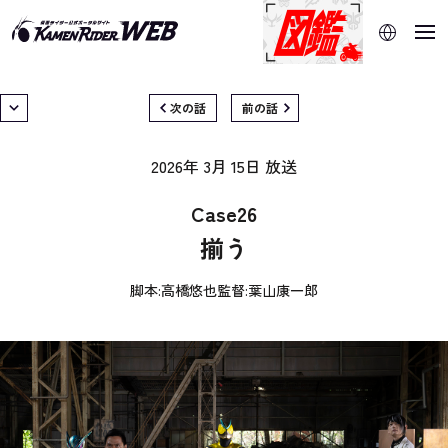
当サイトでは、機械的な自動翻訳サービスを使用していま
す。指定した言語に切り替わらないページは、ブラウザの翻
訳機能をご利用ください。
次の話
前の話
2026年 3月 15日
放送
Case26
揃う
脚本:
高橋悠也
監督:
葉山康一郎