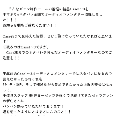
……そんなゼッツ制作チームの苦悩の結晶Case1〜3を
半年ぶり⭐︎ネタバレ全開でオーディオコメンタリー収録しまし
た！！！
お知らせ欄をご確認ください！！
Case25まで見終えた皆様、ぜひご覧になっていただければと思いま
す！
※観るのはCase1〜3ですが、
Case25までのネタバレを含んだオーディオコメンタリーなのでご
注意を！！
半年前のCase1〜3オーディオコメンタリーではネタバレになるので
言えなかったあれこれを
谷中P・湊P、そして残念ながら参加できなかった上堀内監督に代わ
って、
小道具スタッフ 兼 世界一ゼッツを近くで見続けてきたゼッツファン
の新庄さんに
バンバン語っていただいております！
堰を切ったようにとはまさにこのこと！！