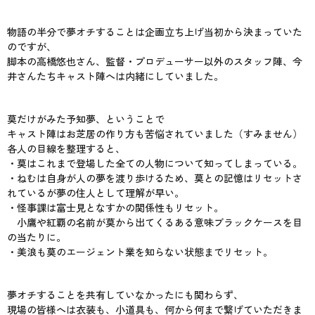
物語の半分で夢オチすることは企画立ち上げ当初から決まっていた
のですが、
脚本の高橋悠也さん、監督・プロデューサー以外のスタッフ陣、今
井さんたちキャスト陣へは内緒にしていました。
莫だけがみた予知夢、ということで
キャスト陣はお芝居の作り方も苦悩されていました（すみません）
各人の目線を整理すると、
・莫はこれまで登場した全ての人物について知ってしまっている。
・ねむは自身が人の夢を渡り歩けるため、莫との記憶はリセットさ
れているが夢の住人として理解が早い。
・怪事課は富士見となすかの関係性もリセット。
小鷹や紅覇の名前が莫から出てくるある意味ブラックケースを目
の当たりに。
・美浪も莫のエージェント業を知らない状態までリセット。
夢オチすることを共有していなかったにも関わらず、
現場の皆様へは衣装も、小道具も、何から何まで繋げていただきま