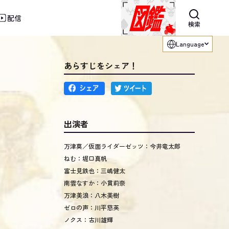
配信
利用ください。
検索
Language
あらすじをシェア！
出演者
万津莫／仮面ライダーゼッツ：今井竜太郎
ねむ：堀口真帆
富士見鉄也：三嶋健太
南雲なすか：小貫莉奈
万津美浪：八木美樹
ゼロの声：川平慈英
ノクス：古川雄輝