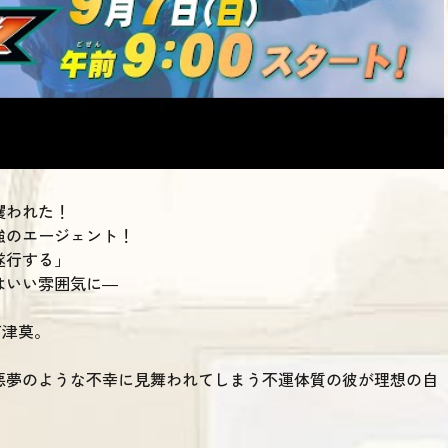
攫われた！
強のエージェント！
遂行する」
はいい雰囲気に―
万津莫。
悪夢のような不幸に見舞われてしまう不運体質の彼が理想の自