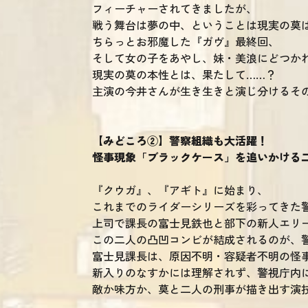
フィーチャーされてきましたが、
戦う舞台は夢の中、ということは現実の莫
ちらっとお邪魔した『ガヴ』最終回、
そして女の子をあやし、妹・美浪にどつか
現実の莫の本性とは、果たして……？
主演の今井さんが生き生きと演じ分けるそ
【みどころ②】警察組織も大活躍！
怪事現象「ブラックケース」を追いかける
『クウガ』、『アギト』に始まり、
これまでのライダーシリーズを彩ってきた
上司で課長の富士見鉄也と部下の新人エリ
この二人の凸凹コンビが結成されるのが、
富士見課長は、原因不明・容疑者不明の怪
新入りのなすかには理解されず、警視庁内
敵か味方か、莫と二人の刑事が描き出す演