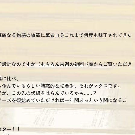
！
華麗なる物語の縦筋に筆者自身これまで何度も魅了されてきた
切設計なのですが（もちろん来週の初回ド頭からご覧いただき
莫に比べ、
ら企んでいるらしい魅惑的な≪悪≫、それがノクスです。
でが、この先の伏線をはらんでいるかも……？
リーズを観始めていただければ一年間あっという間になるこ
スター！！