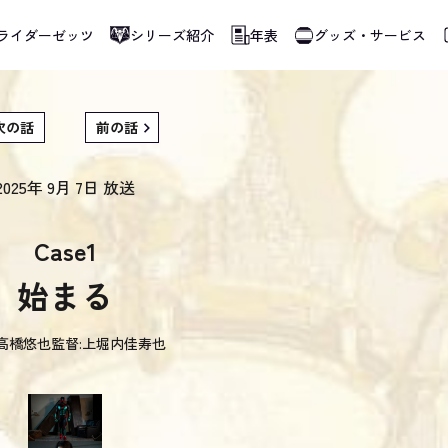
ライダーゼッツ
シリーズ紹介
年表
グッズ・サービス
使用しています。指定した言語に切り替わらないページは、ブラウザの翻訳機能をご
次の話
前の話
2025年 9月 7日
放送
Case1
始まる
高橋悠也
監督:
上堀内佳寿也