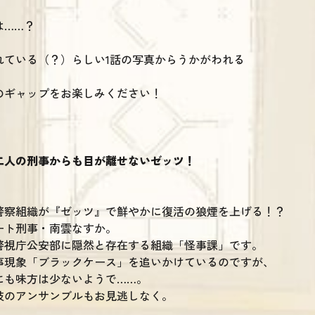
は……？
れている（？）らしい1話の写真からうかがわれる
のギャップをお楽しみください！
二人の刑事からも目が離せないゼッツ！
警察組織が『ゼッツ』で鮮やかに復活の狼煙を上げる！？
ート刑事・南雲なすか。
警視庁公安部に隠然と存在する組織「怪事課」です。
事現象「ブラックケース」を追いかけているのですが、
にも味方は少ないようで……。
技のアンサンブルもお見逃しなく。