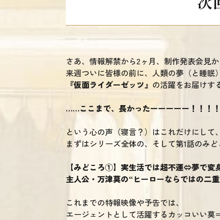
次
さあ、情報解禁から2ヶ月、制作発表会見か
来週ついに皆様の前に、人類の夢（と睡眠
『仮面ライダーゼッツ』
の活躍をお届けす
……ここまで、長かったーーーーー！！！
という心の声（寝言？）はこれだけにして
まずはシリーズ全体の、そして第1話のみど
【みどころ①】実生活では超不運⇔夢で変
主人公・万津莫の“ヒーローならではの二重
これまでの特報映像や予告では、
エージェントとして活躍するカッコいい莫