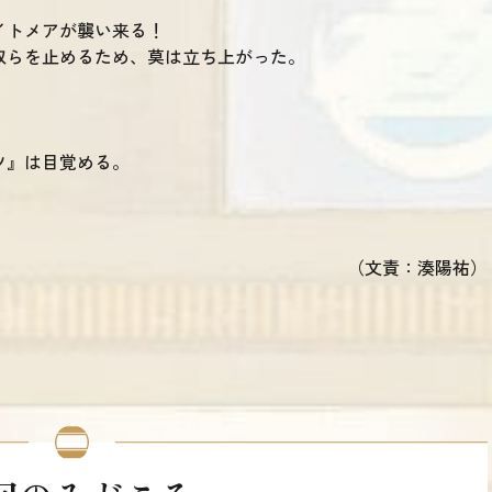
イトメアが襲い来る！
奴らを止めるため、莫は立ち上がった。
ツ』は目覚める。
（文責：湊陽祐）