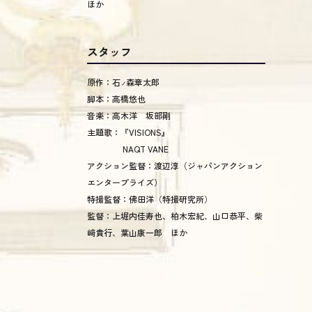
ほか
スタッフ
原作：石
森章太郎
ノ
脚本：高橋悠也
音楽：高木洋 坂部剛
主題歌：『VISIONS』
NAQT VANE
アクション監督：渡辺淳（ジャパンアクション
エンタープライズ）
特撮監督：佛田洋（特撮研究所）
監督：上堀内佳寿也、柏木宏紀、山口恭平、柴
﨑貴行、葉山康一郎 ほか