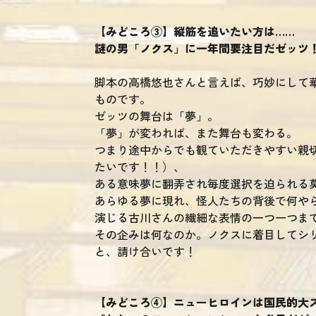
【みどころ③】縦筋を追いたい方は……
謎の男「ノクス」に一年間要注目だゼッツ
脚本の高橋悠也さんと言えば、巧妙にして
ものです。
ゼッツの舞台は「夢」。
「夢」が変われば、また舞台も変わる。
つまり途中からでも観ていただきやすい親
たいです！！）、
ある意味夢に翻弄され毎度選択を迫られる
あらゆる夢に現れ、怪人たちの背後で何や
演じる古川さんの繊細な表情の一つ一つま
その企みは何なのか。ノクスに着目してシ
と、請け合いです！
【みどころ④】ニューヒロインは国民的大