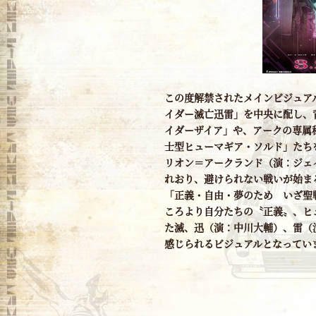
この度解禁されたメインビジュア
イダー滅亡迅雷」を中央に配し、
イダーザイア」や、アークの専属
士型ヒューマギア・ソルド」たちを
リオン＝アークランド（演：ジェ
れおり、避けられない戦いが始ま
「正義・自由・夢のため いざ聖
ころより自分たちの〝正義〟、ヒ
た滅、迅（演：中川大輔）、雷（
感じられるビジュアルとなってい