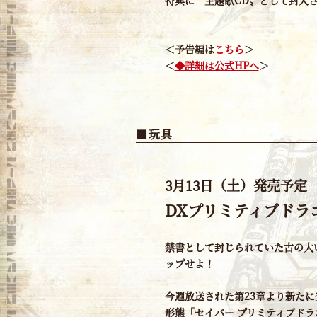
＜予告編は
こちら
＞
＜
◆詳細は公式HPへ
＞
■玩具
3月13日（土）発売予定
DXプリミティブドラ
禁書として封じられていた古の大
ップせよ！
今週放送された第23章より新た
形態「セイバー プリミティブドラ