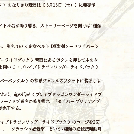
 〉のなりきり玩具は【 3月13日（土）】に発売予
イトル名が鳴り響き、ストーリーページを開けば4種類
。
、別売りの〈 変身ベルト DX聖剣ソードライバー 〉
ダーライドブック 〉背面にあるボタンを押して本のタ
開いて〈 ブレイブドラゴンワンダーライドブック 〉
バーバックル 〉の神獣ジャンルのソケットに装填しよ
すれば、竜の爪が〈 ブレイブドラゴンワンダーライドブ
ワーアップ音声が鳴り響き、「セイバー プリミティブ
が完了する。
ティブドラゴンワンダーライドブック 〉のページを2回
」、「クラッシュ必殺撃」という2種類の必殺技発動時