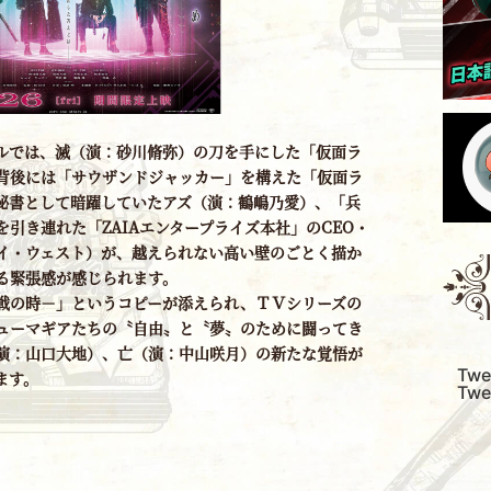
ルでは、滅（演：砂川脩弥）の刀を手にした「仮面ラ
背後には「サウザンドジャッカー」を構えた「仮面ラ
秘書として暗躍していたアズ（演：鶴嶋乃愛）、「兵
引き連れた「ZAIAエンタープライズ本社」のCEO・
イ・ウェスト）が、越えられない高い壁のごとく描か
る緊張感が感じられます。
戦の時－」というコピーが添えられ、ＴＶシリーズの
ューマギアたちの〝自由〟と〝夢〟のために闘ってき
演：山口大地）、亡（演：中山咲月）の新たな覚悟が
Twe
ます。
Twe