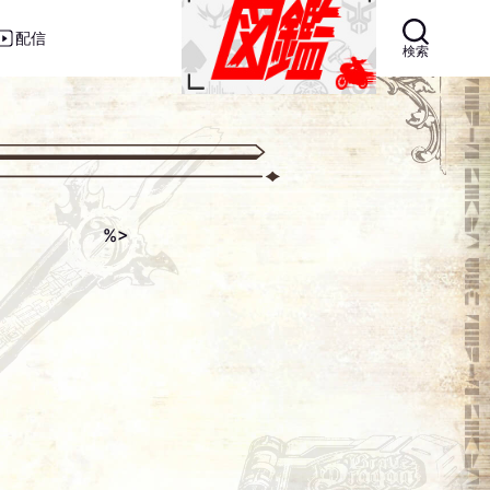
配信
検索
%>