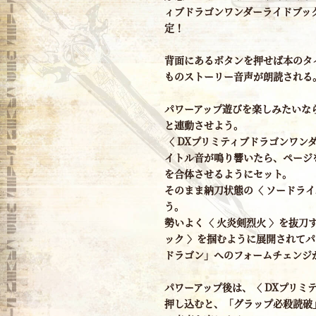
ィブドラゴンワンダーライドブック
定！
背面にあるボタンを押せば本のタ
ものストーリー音声が朗読される
パワーアップ遊びを楽しみたいなら
と連動させよう。
〈 DXプリミティブドラゴンワン
イトル音が鳴り響いたら、ページを
を合体させるようにセット。
そのまま納刀状態の〈 ソードライ
う。
勢いよく〈 火炎剣烈火 〉を抜刀
ック 〉を掴むように展開されてパ
ドラゴン」へのフォームチェンジ
パワーアップ後は、〈 DXプリミ
押し込むと、「グラップ必殺読破