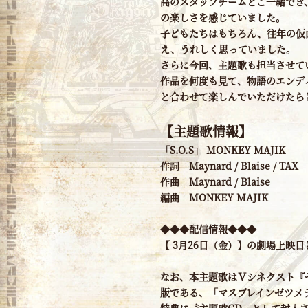
高のスタッフチームとご一緒でき
の楽しさを感じていました。
子どもたちはもちろん、往年の仮
え、うれしく思っていました。
さらに今回、主題歌も担当させて
作品を何度も見て、物語のエンデ
と合わせて楽しんでいただけたら
【主題歌情報】
「S.O.S」 MONKEY MAJIK
作詞 Maynard / Blaise / TAX
作曲 Maynard / Blaise
編曲 MONKEY MAJIK
◆◆◆配信情報◆◆◆
【 3月26日（金）】の劇場上映日と同
なお、本主題歌はＶシネクスト『ゼ
版である、「マスブレインゼツメ
特典に〝主題歌CD〟として封入