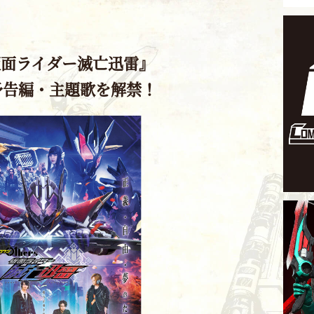
s 仮面ライダー滅亡迅雷』
予告編・主題歌を解禁！