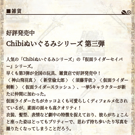
■雑貨
好評発売中
Chibiぬいぐるみシリーズ 第三弾
人気の「Chibiぬいぐるみシリーズ」の『仮面ライダーセイバ
ー』シリーズ。
早くも第3弾が全国の玩具、雑貨店で好評発売中！
〈 神山飛羽真 〉〈 新堂倫太郎 〉〈 須藤芽依 〉〈 仮面ライダー
剣斬 〉〈 仮面ライダースラッシュ 〉、一挙5キャラクターが新
たに仲間に加わった。
仮面ライダーたちがカッコよくも可愛らしくディフォルメ化され
ているが、素面の面々も高クオリティ！
衣装、髪型、表情など劇中の特徴を捉えており、彼らがちょこん
と座った姿はとってもプリティーで、思わず持ち歩いたり写真を
撮りたくなってしまうことだろう。