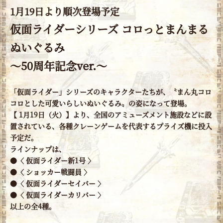
1月19日より順次登場予定
仮面ライダーシリーズ コロっとまんまる
ぬいぐるみ
～50周年記念ver.～
「仮面ライダー」シリーズのキャラクターたちが、〝まん丸コロ
コロとした可愛いらしいぬいぐるみ〟の姿になって登場。
【 1月19日（火）】より、全国のアミューズメント施設などに設
置されている、各種クレーンゲームを代表するプライズ機に投入
予定だ。
ラインナップは、
●〈 仮面ライダー新1号 〉
●〈 ショッカー戦闘員 〉
●〈 仮面ライダーセイバー 〉
●〈 仮面ライダーカリバー 〉
以上の全4種。