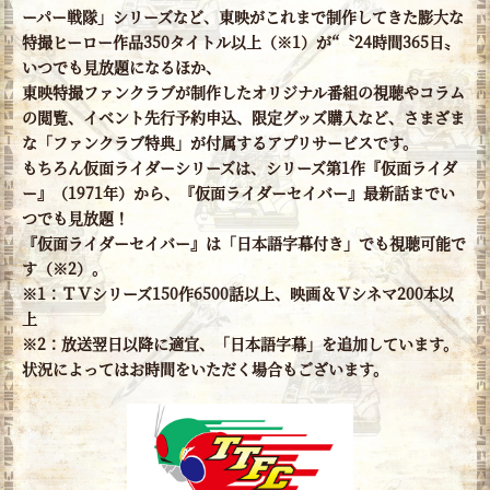
ーパー戦隊」シリーズなど、東映がこれまで制作してきた膨大な
特撮ヒーロー作品350タイトル以上（※1）が“〝24時間365日〟
いつでも見放題になるほか、
東映特撮ファンクラブが制作したオリジナル番組の視聴やコラム
の閲覧、イベント先行予約申込、限定グッズ購入など、さまざま
な「ファンクラブ特典」が付属するアプリサービスです。
もちろん仮面ライダーシリーズは、シリーズ第1作『仮面ライダ
ー』（1971年）から、『仮面ライダーセイバー』最新話までい
つでも見放題！
『仮面ライダーセイバー』は「日本語字幕付き」でも視聴可能で
す（※2）。
※1：ＴＶシリーズ150作6500話以上、映画＆Ｖシネマ200本以
上
※2：放送翌日以降に適宜、「日本語字幕」を追加しています。
状況によってはお時間をいただく場合もございます。