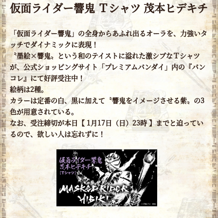
仮面ライダー響鬼 Ｔシャツ 茂本ヒデキチ
「仮面ライダー響鬼」の全身からあふれ出るオーラを、力強いタ
ッチでダイナミックに表現！
〝墨絵×響鬼〟という和のテイストに溢れた激シブなＴシャツ
が、公式ショッピングサイト「プレミアムバンダイ」内の『バン
コレ』にて好評受注中！
絵柄は2種。
カラーは定番の白、黒に加えて〝響鬼をイメージさせる紫〟の3
色が用意されている。
なお、受注締切が本日【 1月17日（日）23時 】までと迫ってい
るので、欲しい人は忘れずに！