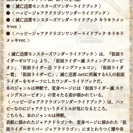
●〈 滅亡迅雷モンスターズワンダーライドブック 〉
●〈 ハッピージャアクドラゴンワンダーライドブック 〉
●〈 滅亡迅雷モンスターズワンダーライドブック キラキラメッ
キver. 〉
●〈 ハッピージャアクドラゴンワンダーライドブック キラキラ
メッキver. 〉
〈 滅亡迅雷モンスターズワンダーライドブック 〉は、『仮面ラ
イダーゼロワン』より、「仮面ライダー滅 スティングスコーピ
オン」「仮面ライダー迅 フライングファルコン」「仮面ライダ
ー雷」「仮面ライダー亡」、滅亡迅雷.netに所属する4人の仮面
ライダーをモチーフにしたワンダーライドブックだ。
本のジャンルは神獣で、変身ページには「仮面ライダー滅 ステ
ィングスコーピオン」の堂々たる姿が描かれている。
〈 ハッピージャアクドラゴンワンダーライドブック 〉は、ハッ
ピーなのにジャアクというタイトルが気になるところ。
こちらも、本のジャンルは神獣。
表紙に描かれたジャアクドラゴンや、変身ページに描かれた「仮
面ライダーカリバー ジャアクドラゴン」にまとわりつく闇や炎