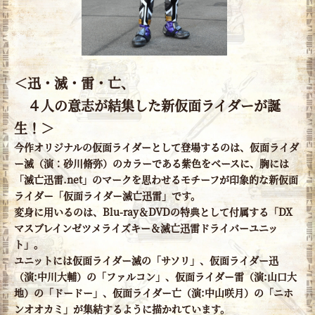
＜迅・滅・雷・亡、
４人の意志が結集した新仮面ライダーが誕
生！＞
今作オリジナルの仮面ライダーとして登場するのは、仮面ライダ
ー滅（演：砂川脩弥）のカラーである紫色をベースに、胸には
「滅亡迅雷.net」のマークを思わせるモチーフが印象的な新仮面
ライダー「仮面ライダー滅亡迅雷」です。
変身に用いるのは、Blu-ray＆DVDの特典として付属する「DX
マスブレインゼツメライズキー＆滅亡迅雷ドライバーユニッ
ト」。
ユニットには仮面ライダー滅の「サソリ」、仮面ライダー迅
（演:中川大輔）の「ファルコン」、仮面ライダー雷（演:山口大
地）の「ドードー」、仮面ライダー亡（演:中山咲月）の「ニホ
ンオオカミ」が集結するように描かれています。