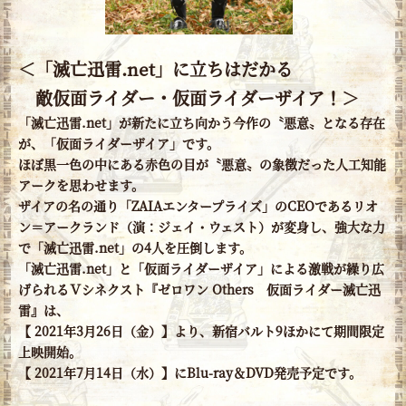
＜「滅亡迅雷.net」に立ちはだかる
敵仮面ライダー・仮面ライダーザイア！＞
「滅亡迅雷.net」が新たに立ち向かう今作の〝悪意〟となる存在
が、「仮面ライダーザイア」です。
ほぼ黒一色の中にある赤色の目が〝悪意〟の象徴だった人工知能
アークを思わせます。
ザイアの名の通り「ZAIAエンタープライズ」のCEOであるリオ
ン＝アークランド（演：ジェイ・ウェスト）が変身し、強大な力
で「滅亡迅雷.net」の4人を圧倒します。
「滅亡迅雷.net」と「仮面ライダーザイア」による激戦が繰り広
げられるＶシネクスト『ゼロワン Others 仮面ライダー滅亡迅
雷』は、
【 2021年3月26日（金）】より、新宿バルト9ほかにて期間限定
上映開始。
【 2021年7月14日（水）】にBlu-ray＆DVD発売予定です。