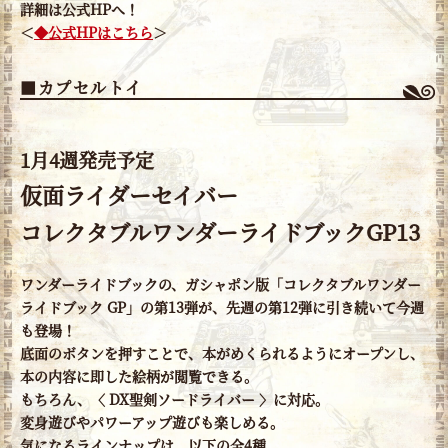
詳細は公式HPへ！
＜
◆公式HPはこちら
＞
■カプセルトイ
1月4週発売予定
仮面ライダーセイバー
コレクタブルワンダーライドブックGP13
ワンダーライドブックの、ガシャポン版「コレクタブルワンダー
ライドブック GP」の第13弾が、先週の第12弾に引き続いて今週
も登場！
底面のボタンを押すことで、本がめくられるようにオープンし、
本の内容に即した絵柄が閲覧できる。
もちろん、〈 DX聖剣ソードライバー 〉に対応。
変身遊びやパワーアップ遊びも楽しめる。
気になるラインナップは、以下の全4種。