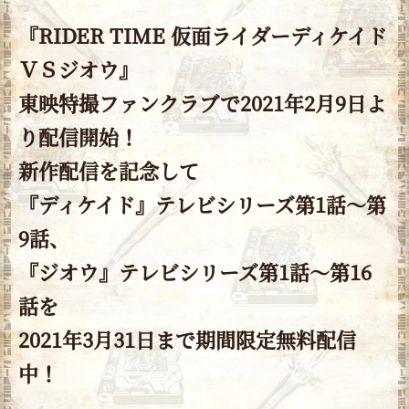
『RIDER TIME 仮面ライダーディケイド
ＶＳジオウ』
東映特撮ファンクラブで2021年2月9日よ
り配信開始！
新作配信を記念して
『ディケイド』テレビシリーズ第1話～第
9話、
『ジオウ』テレビシリーズ第1話～第16
話を
2021年3月31日まで期間限定無料配信
中！