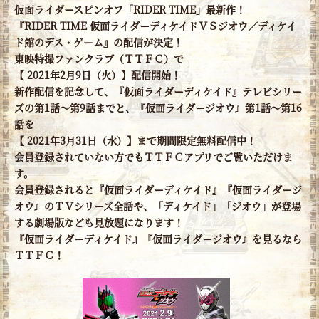
仮面ライダースピンオフ「RIDER TIME」最新作！
『RIDER TIME 仮面ライダーディケイドＶＳジオウ／ディケイ
ド館のデス・ゲーム』の配信が決定！
東映特撮ファンクラブ（ＴＴＦＣ）で
【 2021年2月9日（火）】配信開始！
新作配信を記念して、『仮面ライダーディケイド』テレビシリー
ズの第1話～第9話までと、『仮面ライダージオウ』第1話～第16
話を
【 2021年3月31日（水）】まで期間限定無料配信中！
会員登録されていない方でもＴＴＦＣアプリでご覧いただけま
す。
会員登録されると『仮面ライダーディケイド』『仮面ライダージ
オウ』のＴＶシリーズ全話や、「ディケイド」「ジオウ」が登場
する劇場版なども見放題になります！
『仮面ライダーディケイド』『仮面ライダージオウ』を見るなら
ＴＴＦＣ！