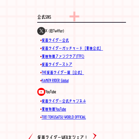
公式SNS
X (旧Twitter)
仮面ライダー公式
仮面ライダーガッチャード【東映公式】
東映特撮ファンクラブ(TTFC)
仮面ライダーストア
THE仮面ライダー展【公式】
KAMEN RIDER Global
YouTube
仮面ライダー公式チャンネル
東映特撮YouTube
TOEI TOKUSATSU WORLD OFFICIAL
仮面ライダーWEBをシェア！