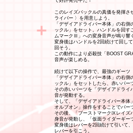
で好評発売中だ！
このレイズバックルの真価を発揮させ
ライバー 〉を用意しよう。
「デザイアドライバー本体」の右側
ックル」をセット。ハンドルを回す
ムマークⅢ」への変身音声が鳴り響
変身後はハンドルを2回続けて回して「
回そう。
この動作により必殺技「BOOST GR
音声が楽しめる。
続けて以下の操作で、最強のギーツ
「デザイアドライバー本体」の右側
ックル」をセットしたら、赤いパー
その赤いパーツを「デザイアドライ
音が発動する。
そして、「デザイアドライバー本体」
オルブオン」操作をすることでパー
その後、「ブーストマークⅨレイズ
身音が発動し、「仮面ライダーギー
変身後はレバーを2回続けて引いて、「D
レバーを引こう。