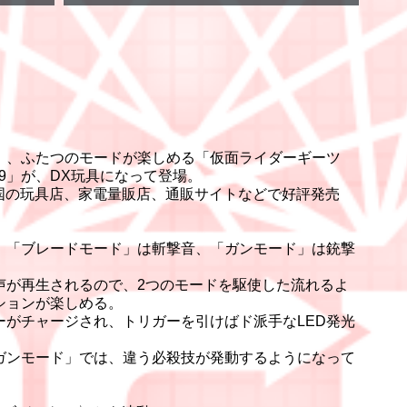
」、ふたつのモードが楽しめる「仮面ライダーギーツ
9」が、DX玩具になって登場。
、全国の玩具店、家電量販店、通販サイトなどで好評発売
、「ブレードモード」は斬撃音、「ガンモード」は銃撃
声が再生されるので、2つのモードを駆使した流れるよ
ションが楽しめる。
ーがチャージされ、トリガーを引けばド派手なLED発光
ガンモード」では、違う必殺技が発動するようになって