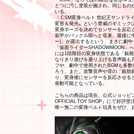
とつに汚し塗装が施され、同じもの
いる。
〈 CSM変身ベルト 世紀王サンド
変形＆発光〟という脅威のギミック
変身ポーズを決めてセンサーを反応
装甲がバックル部へと収束。最後に
ー)」が露出するという、まさに劇
「仮面ライダーSHADOWMOON
には1段階目の変身状態である「銀
なりきり遊びを盛り上げる音声面も
フや、劇中で使用されたBGMも多
ろう。また、攻撃音声や背の「銀肢鎧
り、変身後にセンサーを反応させる
発動可能となっている。
こちらの商品は現在、公式ショッピン
OFFICIAL TOY SHOP』にて好評
唯一無二の変身ベルト玩具をぜひ、