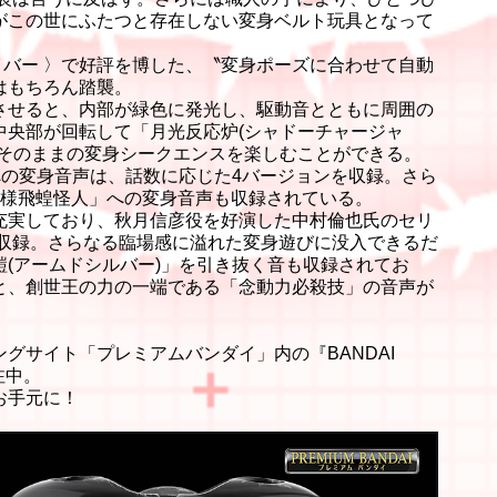
がこの世にふたつと存在しない変身ベルト玩具となって
ライバー 〉で好評を博した、〝変身ポーズに合わせて自動
はもちろん踏襲。
させると、内部が緑色に発光し、駆動音とともに周囲の
中央部が回転して「月光反応炉(シャドーチャージャ
中そのままの変身シークエンスを楽しむことができる。
」への変身音声は、話数に応じた4バージョンを収録。さら
殿様飛蝗怪人」への変身音声も収録されている。
充実しており、秋月信彦役を好演した中村倫也氏のセリ
数収録。さらなる臨場感に溢れた変身遊びに没入できるだ
(アームドシルバー)」を引き抜く音も収録されてお
と、創世王の力の一端である「念動力必殺技」の音声が
グサイト「プレミアムバンダイ」内の『BANDAI
受注中。
お手元に！