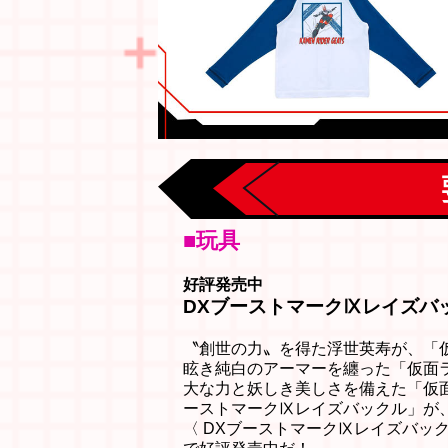
■玩具
好評発売中
DXブーストマークⅨレイズバ
〝創世の力〟を得た浮世英寿が、「
眩き純白のアーマーを纏った「仮面
大な力と妖しき美しさを備えた「仮
ーストマークⅨレイズバックル」が
〈 DXブーストマークⅨレイズバッ