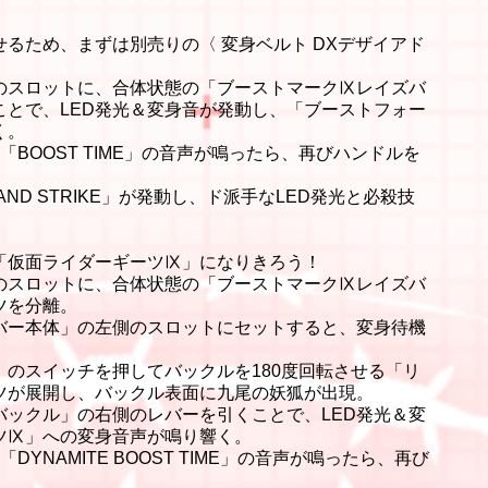
るため、まずは別売りの〈 変身ベルト DXデザイアド
のスロットに、合体状態の「ブーストマークⅨレイズバ
ことで、LED発光＆変身音が発動し、「ブーストフォー
く。
BOOST TIME」の音声が鳴ったら、再びハンドルを
AND STRIKE」が発動し、ド派手なLED発光と必殺技
「仮面ライダーギーツⅨ」になりきろう！
のスロットに、合体状態の「ブーストマークⅨレイズバ
ツを分離。
バー本体」の左側のスロットにセットすると、変身待機
のスイッチを押してバックルを180度回転させる「リ
ツが展開し、バックル表面に九尾の妖狐が出現。
バックル」の右側のレバーを引くことで、LED発光＆変
ツⅨ」への変身音声が鳴り響く。
YNAMITE BOOST TIME」の音声が鳴ったら、再び