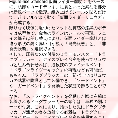
Figure-rise Standard 仮面ライダー龍騎 〉をベース
に、頭部やカードデッキ、足裏といった異なる部分
は新規パーツで造形。組み上げてシールを貼るだけ
で、超リアルでよく動く「仮面ライダーリュウガ」
が完成する。
限りなく映像に近づけたマットな質感の漆黒のボデ
ィは成型色で、金色のラインはシールで再現。フェ
イス部分は差し替えにより、仮面ライダー龍騎とは
違う形状の鋭く赤い目が覗く「発光状態」と、「非
発光状態」を選択できる。
そして、圧巻なのが付属のミラーモンスター「ドラ
グブラッカー」。ディスプレイ台座を使ってリュウ
ガと組み合わせれば、必殺技のファイナルベント
「ドラゴンライダーキック」の再現なども可能だ。
もちろん、ドラグブラッカーの一部パーツはリュウ
ガの武器や防具として装備でき、「ソードベント」
や「ガードベント」を発動した状態で飾ることがで
きる。
なお、「ストライクベント」を発動した際に右腕に
装着されるドラグブラッカーの頭部は、単独の別パ
ーツが付属。これにより、指示した先にドラグブラ
ッカーが漆黒の炎を放射する必殺技「ドラグクロー
ファイヤー」も、ディスプレイ台座を使用すること