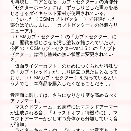
を再現し、コアとなる「カブトゼクター」の角部分
「ゼクターホーン」には、ずっしりとした重みを感
じさせるダイキャスト素材が使用されている。
こういった〈 CSMカブトゼクター 〉で好評だった
部分はそのままに、「カブトゼクター」の外装をリ
ニューアル。
〈 CSMカブトゼクター 〉の「カブトゼクター」に
は、歴戦を感じさせる汚し塗装が施されていたが、
今回の〈 CSMカブトゼクターver.1.5 〉の「カブト
ゼクター」は汚し塗装の無い状態に変更されてい
る。
「仮面ライダーカブト」のためにつくられた特殊な
赤「カブトレッド」が、より際立つ見た目となって
おり、〈 CSMカブトゼクター 〉を持っているとい
う人でも、本商品を購入したくなることだろう。
音声面に関しては、さらになりきり度を高めるべく
アップデート。
「マスクドフォーム」変身時にはマスクドアーマー
が生成される音、「キャストオフ」待機時には、マ
スクドアーマーが少しずつ身体から分離していく音
が追加。
「ライダーキック」や「プットオン」の音声も、よ