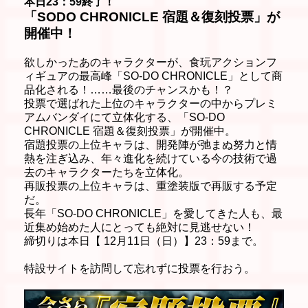
本日23：59終了！
「SODO CHRONICLE 宿題＆復刻投票」が
開催中！
欲しかったあのキャラクターが、食玩アクションフ
ィギュアの最高峰「SO-DO CHRONICLE」として商
品化される！……最後のチャンスかも！？
投票で選ばれた上位のキャラクターの中からプレミ
アムバンダイにて立体化する、「SO-DO
CHRONICLE 宿題＆復刻投票」が開催中。
宿題投票の上位キャラは、開発陣が弛まぬ努力と情
熱を注ぎ込み、年々進化を続けている今の技術で過
去のキャラクターたちを立体化。
再販投票の上位キャラは、重塗装版で再販する予定
だ。
長年「SO-DO CHRONICLE」を愛してきた人も、最
近集め始めた人にとっても絶対に見逃せない！
締切りは本日【 12月11日（日）】23：59まで。
特設サイトを訪問して忘れずに投票を行おう。