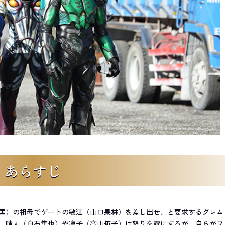
あらすじ
匡）の祖母でゲートの敏江（山口果林）を差し出せ、と要求するグレム
。晴人（白石隼也）や凛子（高山侑子）は怒りを露にするが、自らがフ