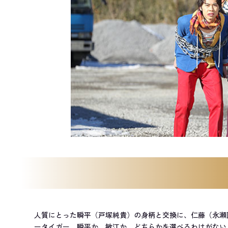
人質にとった瞬平（戸塚純貴）の身柄と交換に、仁藤（永瀬
ータイガー。瞬平か、敏江か、どちらかを選べるわけがない