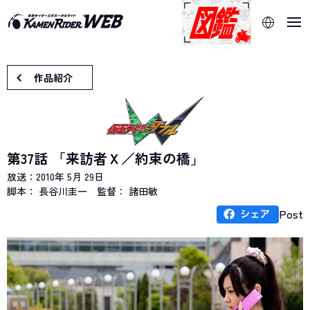
当サイトでは、機械的な自動翻訳サービスを使用していま
す。指定した言語に切り替わらないページは、ブラウザの翻
訳機能をご利用ください。
作品紹介
第37話 「来訪者Ｘ／約束の橋」
放送：
2010年 5月 29日
脚本： 長谷川圭一
監督： 諸田敏
Post