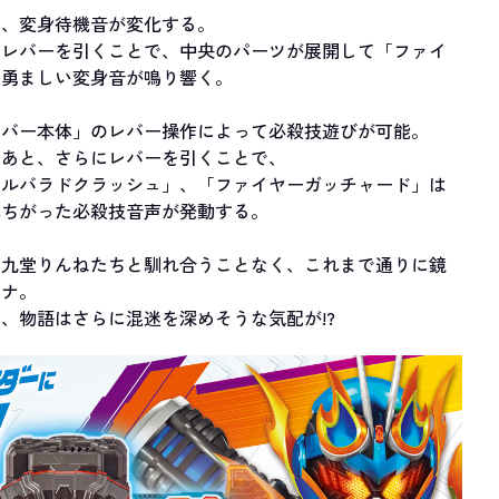
に、変身待機音が変化する。
のレバーを引くことで、中央のパーツが展開して「ファイ
、勇ましい変身音が鳴り響く。
イバー本体」のレバー操作によって必殺技遊びが可能。
たあと、さらにレバーを引くことで、
ァルバラドクラッシュ」、「ファイヤーガッチャード」は
れちがった必殺技音声が発動する。
や九堂りんねたちと馴れ合うことなく、これまで通りに鏡
パナ。
、物語はさらに混迷を深めそうな気配が!?