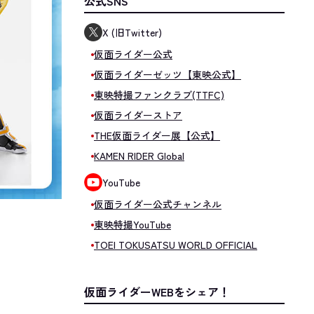
公式SNS
X (旧Twitter)
仮面ライダー公式
仮面ライダーゼッツ【東映公式】
東映特撮ファンクラブ(TTFC)
仮面ライダーストア
THE仮面ライダー展【公式】
KAMEN RIDER Global
YouTube
仮面ライダー公式チャンネル
東映特撮YouTube
TOEI TOKUSATSU WORLD OFFICIAL
仮面ライダーWEBをシェア！