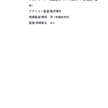
映）
アクション監督:福沢博文
特撮監督:佛田 洋
（特撮研究所）
監督:田﨑竜太
ほか