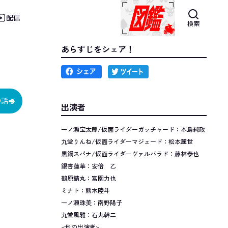
配信
検索
あらすじをシェア！
の話
出演者
一ノ瀬宝太郎/仮面ライダーガッチャード：本島純政
九堂りんね/仮面ライダーマジェード：松本麗世
黒鋼スパナ/仮面ライダーヴァルバラド：藤林泰也
銀杏蓮華：安倍 乙
鶴原錆丸：富園力也
ミナト：熊木陸斗
一ノ瀬珠美：南野陽子
九堂風雅：石丸幹二
<他の出演者>