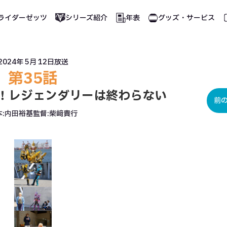
ライダーゼッツ
シリーズ紹介
年表
グッズ・サービス
2024年 5月 12日
放送
第35話
！レジェンダリーは終わらない
前
:
内田裕基
監督:
柴﨑貴行