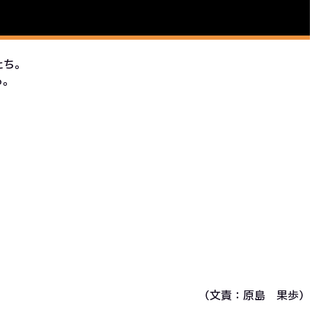
たち。
る。
（文責：原島 果歩）