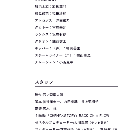
加治木涼：加部亜門
枝見鏡花：福田沙紀
アトロポス：沖田絃乃
クロトー：宮原華音
ラケシス：坂巻有紗
グリオン：鎌苅健太
ホッパー１（声）：福圓美里
スチームライナー（声）：檜山修之
ナレーション：小西克幸
スタッフ
原作:石
森章太郎
ノ
脚本:長谷川圭一、内田裕基、井上亜樹子
音楽:高木 洋
主題歌:『CHEMY×STORY』BACK-ON × FLOW
ゼネラルプロデューサー:大川武宏
（テレビ朝日）
プロデューサー:芝高啓介
、湊 陽祐
（テレビ朝日）
（東