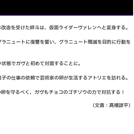
体改造を受けた絆斗は、仮面ライダーヴァレンへと変身する。
グラニュートに復讐を誓い、グラニュート殲滅を目的に行動を
い状態でガヴと初めて対面することに。
雅子の仕事の依頼で芸術家の卵が生活するアトリエを訪れる。
の卵を守るべく、ガヴもチョコのゴチゾウの力で対抗する！
（文責：髙橋諒平）