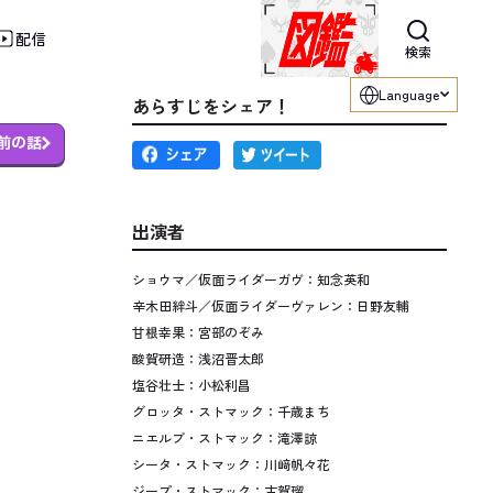
配信
利用ください。
検索
Language
あらすじをシェア！
前の話
出演者
ショウマ／仮面ライダーガヴ：知念英和
辛木田絆斗／仮面ライダーヴァレン：日野友輔
甘根幸果：宮部のぞみ
酸賀研造：浅沼晋太郎
塩谷壮士：小松利昌
グロッタ・ストマック：千歳まち
ニエルブ・ストマック：滝澤諒
シータ・ストマック：川﨑帆々花
ジープ・ストマック：古賀瑠