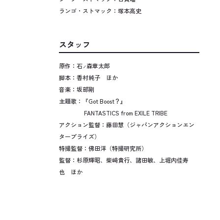
ランゴ・ストマック：塚本高史
スタッフ
原作：石
森章太郎
ノ
脚本：香村純子 ほか
音楽：坂部剛
主題歌：『Got Boost？』
FANTASTICS from EXILE TRIBE
アクション監督：藤田慧（ジャパンアクションエン
タープライズ）
特撮監督：佛田洋（特撮研究所）
監督：杉原輝昭、柴﨑貴行、諸田敏、上堀内佳寿
也 ほか