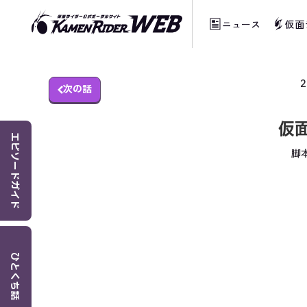
ニュース
仮面
当サイトでは、機械的な自動翻訳サービスを
2
次の話
仮
エピソードガイド
脚本
ひとくち話