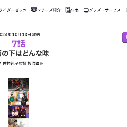
ライダーゼッツ
シリーズ紹介
年表
グッズ・サービス
使用しています。指定した言語に切り替わらないページは、ブラウザの翻訳機能をご
024年 10月 13日
放送
7話
面の下はどんな味
:
香村純子
監督:
杉原輝昭