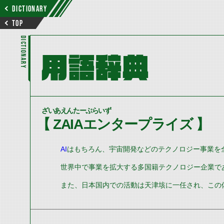
DICTIONARY
TOP
DICTIONARY
用語辞典
ざいあえんたーぷらいず
【 ZAIAエンタープライズ 】
AI
はもちろん、宇宙開発などのテクノロジー事業を
世界中で事業を拡大する多国籍テクノロジー企業で
また、日本国内での活動は天津垓に一任され、この