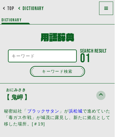
TOP
DICTIONARY
DICTIONARY
用語辞典
01
キーワード検索
おにみさき
【 鬼岬 】
秘密結社「
ブラックサタン
」が
浜松城
で進めていた
「毒ガス作戦」が城茂に露見し、新たに拠点として
移した場所。
[
＃
19]