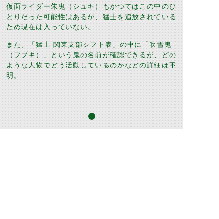
仮面ライダー朱鬼（シュキ）もかつてはこの中のひ
とりだった可能性はあるが、猛士を追放されている
ため現在は入っていない。
また、「猛士 関東支部シフト表」の中に「吹雪鬼
（フブキ）」という鬼の名前が確認できるが、どの
ような人物でどう活動しているのかなどの詳細は不
明。
©石森プロ・テレビ朝日・ADK EM・東映 ©東映・東映ビデオ・石森プロ ©石森プロ・東映