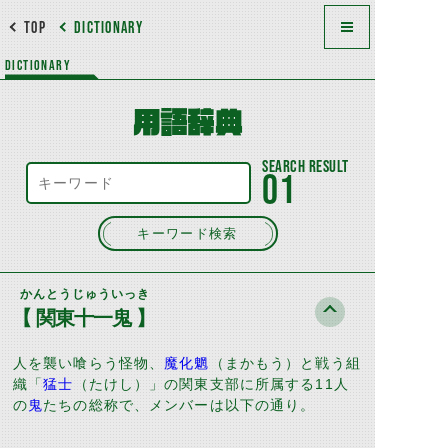
TOP
DICTIONARY
DICTIONARY
用語辞典
01
キーワード検索
かんとうじゅういっき
【 関東十一鬼 】
人を襲い喰らう怪物、
魔化魍
（まかもう）と戦う組
織「
猛士
（たけし）」の関東支部に所属する
11
人
の
鬼
たちの総称で、メンバーは以下の通り。