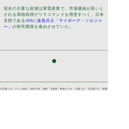
現在の主要な財源は軍需産業で、市場価値が高いと
される局地戦用ゲリラコマンドを用意すべく、日本
支部である
ISS
に
改造兵士「サイボーグ・ソルジャ
ー」
の研究開発を進めさせていた。
©石森プロ・テレビ朝日・ADK EM・東映 ©東映・東映ビデオ・石森プロ ©石森プロ・東映