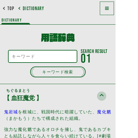
TOP
DICTIONARY
DICTIONARY
用語辞典
01
キーワード検索
ちぐるまとう
【 血狂魔党 】
鬼岩城
を根城に、戦国時代に暗躍していた、
魔化魍
（まかもう）たちで構成された組織。
強力な魔化魍であるオロチを擁し、鬼であるカブキ
とも結託しながら人々を食らい続けている。
[#
劇場