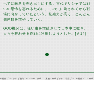
べてに敵意を剥き出しにする。古代ギリシャでは戦
いの恐怖を忘れるために、この虫に刺されてから戦
場に向かっていたという。繁殖力が高く、どんどん
個体数を増やしていく。
GOD
機関は、狂い虫を増殖させて日本中に撒き、
人々を狂わせる作戦に利用しようとした。
[
＃
14]
©石森プロ・テレビ朝日・ADK EM・東映 ©東映・東映ビデオ・石森プロ ©石森プロ・東映