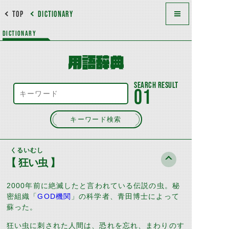
TOP
DICTIONARY
DICTIONARY
用語辞典
01
キーワード検索
くるいむし
【 狂い虫 】
2000
年前に絶滅したと言われている伝説の虫。秘
密組織「
GOD機関
」の科学者、青田博士によって
蘇った。
狂い虫に刺された人間は、恐れを忘れ、まわりのす