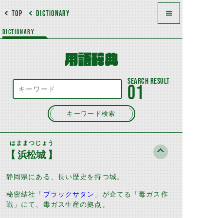
TOP
DICTIONARY
DICTIONARY
用語辞典
01
キーワード検索
はままつじょう
【 浜松城 】
静岡県にある、長い歴史を持つ城。
秘密結社「
ブラックサタン
」が企てる「毒ガス作
戦」にて、毒ガス生産の拠点。