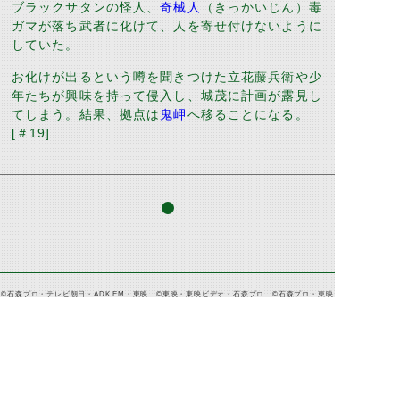
ブラックサタン
の怪人、
奇械人
（きっかいじん）
毒
ガマが落ち武者に化けて、人を寄せ付けないように
していた。
お化けが出るという噂を聞きつけた立花藤兵衛や少
年たちが興味を持って侵入し、城茂に計画が露見し
てしまう。結果、拠点は
鬼岬
へ移ることになる。
[
＃
19]
©石森プロ・テレビ朝日・ADK EM・東映 ©東映・東映ビデオ・石森プロ ©石森プロ・東映