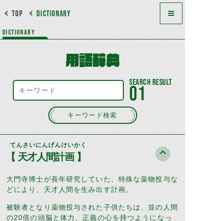
TOP
DICTIONARY
DICTIONARY
用語辞典
01
キーワード検索
てんさいにんげんけいかく
【 天才人間計画 】
大門寺博士が長年研究していた、特殊な薬物投与な
どにより、天才人間を生み出す計画。
被験者となり薬物投与された子供たちは、並の人間
の
20
倍の頭脳と体力、正義の心を持つようになっ