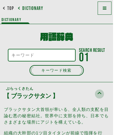
TOP
DICTIONARY
DICTIONARY
用語辞典
01
キーワード検索
ぶらっくさたん
【 ブラックサタン 】
ブラックサタン大首領が率いる、全人類の支配を目
論む悪の秘密結社。世界中に支部を持ち、日本でも
さまざまな場所にアジトを構えている。
組織の大幹部の
1
ツ目タイタンが前線で指揮を行