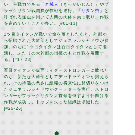
い、主戦力である「
奇械人
（きっかいじん）
」やブ
ラックサタン戦闘員が作戦を遂行。「
サタン虫
」と
呼ばれる怪虫を用いて人間の肉体を乗っ取り、作戦
を進めていくことが多い。
[#01-13]
1
ツ目タイタンが戦いで命を落としたあと、外部か
ら招聘された大幹部としてジェネラルシャドウが参
加。のちに
1
ツ目タイタンは百目タイタンとして復
活し、ふたりの大幹部の指揮のもと作戦を展開す
る。
[#17-23]
百目タイタンが仮面ライダーストロンガーに敗れた
のち、新たな大幹部としてデッドライオンが据えら
れ、その待遇の悪さに組織の将来性に見切りをつけ
たジェネラルシャドウがクーデターを実行。ストロ
ンガーがブラックサタン大首領を倒すよう仕向ける
作戦が成功し、トップを失った組織は壊滅した。
[#25-26]