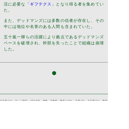
活に必要な「
ギフテクス
」となり得る者を集めてい
た。
また、デッドマンズには多数の信者が存在し、その
中には地位や名誉のある人間も含まれていた。
五十嵐一輝らの活躍により拠点であるデッドマンズ
ベースを破壊され、幹部を失ったことで組織は崩壊
した。
©石森プロ・テレビ朝日・ADK EM・東映 ©東映・東映ビデオ・石森プロ ©石森プロ・東映