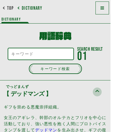
TOP
DICTIONARY
DICTIONARY
用語辞典
01
キーワード検索
でっどまんず
【 デッドマンズ 】
ギフを崇める悪魔崇拝組織。
女王のアギレラ、幹部のオルテカとフリオを中心に
活動しており、強い悪性を抱く人間にプロトバイス
タンプを渡して
デッドマン
を生み出させ、ギフの復