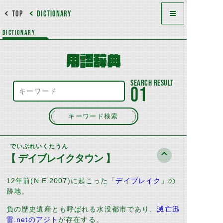
TOP
DICTIONARY
DICTIONARY
用語辞典
01
キーワード検索
でいぶれいくたうん
【 デイブレイクタウン 】
12年前(N.E.2007)に起こった「
デイブレイク
」の
跡地。
負の歴史遺産とも呼ばれる水没都市であり、
滅亡迅
雷.netのアジト
が存在する。