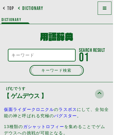
TOP
DICTIONARY
DICTIONARY
用語辞典
01
キーワード検索
げむでうす
【 ゲムデウス 】
仮面ライダークロニクル
の
ラスボス
にして、全知全
能の神と呼ばれる究極の
バグスター
。
13種類の
ガシャットロフィー
を集めることでゲム
デウスへの挑戦が可能となる。