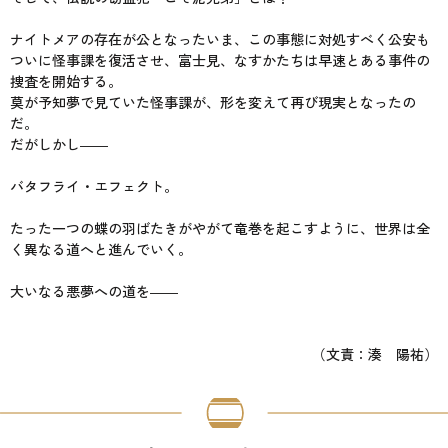
ナイトメアの存在が公となったいま、この事態に対処すべく公安も
ついに怪事課を復活させ、富士見、なすかたちは早速とある事件の
捜査を開始する。
莫が予知夢で見ていた怪事課が、形を変えて再び現実となったの
だ。
だがしかし――
バタフライ・エフェクト。
たった一つの蝶の羽ばたきがやがて竜巻を起こすように、世界は全
く異なる道へと進んでいく。
大いなる悪夢への道を――
（文責：湊 陽祐）