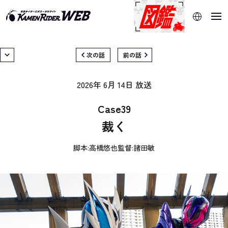
当サイトでは、機械的な自動翻訳サービスを使用していま
す。指定した言語に切り替わらないページは、ブラウザの翻
訳機能をご利用ください。
次の話
前の話
2026年 6月 14日
放送
Case39
裁く
脚本:
高橋悠也
監督:
諸田敏