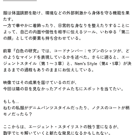
――――――――
服は体温調節を助け、環境などの外部刺激から身体を守る機能を果
たす。
一方で華やかに着飾ったり、日常的な身なりを整えたりすることに
よって、自己の内面や個性を相手に伝えるツール、いわゆる「第二
の顔」としての要素も持ち合わせている。
前章『白色の研究』では、コードナンバー：セブンのシャツが、ど
のようなマインドを表現しているかを述べた。さらに遡ると、エー
ジェントスタイル（第１〜３章）と、Nem’s Style（第4・5章）が決
まるまでの過程もありのままにお伝えしている。
映像ではその成果を届けているのだが、
今回は陽の目を見なかったアイテムたちにスポットを当てたい。
もしも…
ねむの私服がデニムパンツスタイルだったり、ノクスのコートが柄
モノだったら？
ここからは、エージェント・スタイリストの独り言になるが、
数字でヒモ解いていくと新たな発見になるかもしれない。