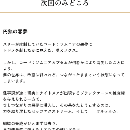
次回のみどころ
円熟の悪夢
スリーが統制していたコード：ソムニアの悪夢に
トドメを刺したかに見えた、莫＆ノクス。
しかし、コード：ソムニアカプセムが何者かにより消失したことに
より、
夢の世界は、改竄は終われど、つながったままという状態になって
しまいます。
怪事課が遂に現実にナイトメアが出現するブラックケースの捜査権
を与えられる一方で、
ひとつながりの悪夢に潜入し、その基をたとうとするのは、
力を取り戻したゼッツエクスドリーム、そして――オルデルム。
組織の脅威がひとまずは去り、
再び使命感に燃える人間たちの熱いドラマ。