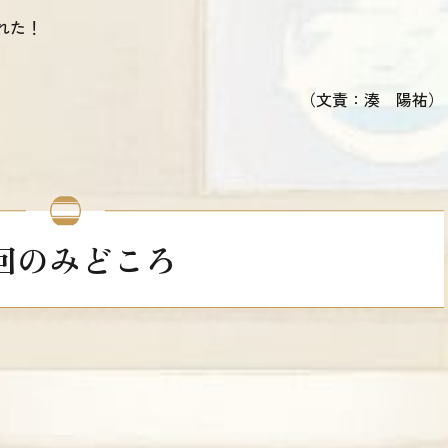
れた！
（文責：湊 陽祐）
回のみどころ