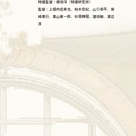
特撮監督：佛田洋（特撮研究所）
監督：上堀内佳寿也、柏木宏紀、山口恭平、柴
﨑貴行、葉山康一郎、杉原輝昭、諸田敏、渡辺
淳