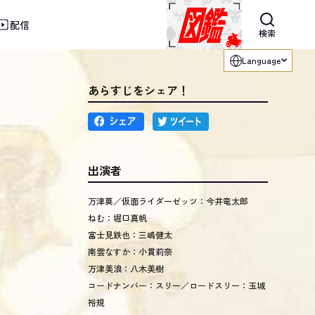
配信
利用ください。
検索
Language
あらすじをシェア！
出演者
万津莫／仮面ライダーゼッツ：今井竜太郎
ねむ：堀口真帆
富士見鉄也：三嶋健太
南雲なすか：小貫莉奈
万津美浪：八木美樹
コードナンバー：スリー／ロードスリー：玉城
裕規