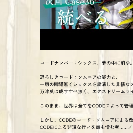
コードナンバー：シックス、夢の中に消ゆ
恐ろしきコード：ソムニアの能力と、
一切の躊躇無くシックスを粛清した非情な
万津莫は成すすべ無く、エクスドリームラ
このまま、世界は全てをCODEによって管
しかし、CODEのコード：ソムニアによる
CODEによる非道な行いを最も憎む者……