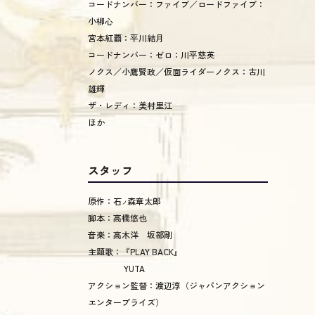
コードナンバー：ファイブ／ロードファイブ：
小柳心
宮本紅覇：平川結月
コードナンバー：ゼロ：川平慈英
ノクス／小鷹賢政／仮面ライダーノクス：古川
雄輝
ザ・レディ：美村里江
ほか
スタッフ
原作：石
森章太郎
ノ
脚本：高橋悠也
音楽：高木洋 坂部剛
主題歌：『PLAY BACK』
YUTA
アクション監督：渡辺淳（ジャパンアクション
エンタープライズ）