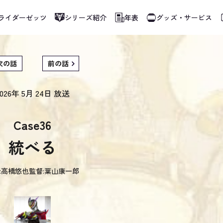
ライダーゼッツ
シリーズ紹介
年表
グッズ・サービス
使用しています。指定した言語に切り替わらないページは、ブラウザの翻訳機能をご
次の話
前の話
026年 5月 24日
放送
Case36
統べる
:
高橋悠也
監督:
葉山康一郎