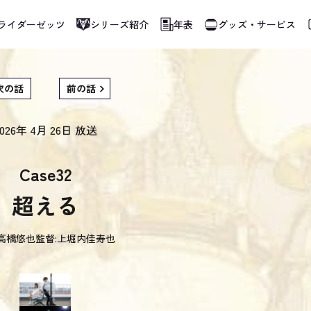
ライダーゼッツ
シリーズ紹介
年表
グッズ・サービス
使用しています。指定した言語に切り替わらないページは、ブラウザの翻訳機能をご
次の話
前の話
026年 4月 26日
放送
Case32
超える
高橋悠也
監督:
上堀内佳寿也