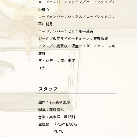
コードナンバー：ファイブ／ロードファイブ：
小柳心
コードナンバー：シックス／ロードシックス：
平川結月
コードナンバー：ゼロ：川平慈英
ジーク／仮面ライダードォーン：天野浩成
ノクス／小鷹賢政／仮面ライダーノクス：古川
雄輝
ザ・レディ：美村里江
ほか
スタッフ
原作：石
森章太郎
ノ
脚本：高橋悠也
音楽：高木洋 坂部剛
主題歌：『PLAY BACK』
YUTA