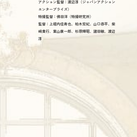
アクション監督：渡辺淳（ジャパンアクション
エンタープライズ）
特撮監督：佛田洋（特撮研究所）
監督：上堀内佳寿也、柏木宏紀、山口恭平、柴
﨑貴行、葉山康一郎、杉原輝昭、諸田敏、渡辺
淳