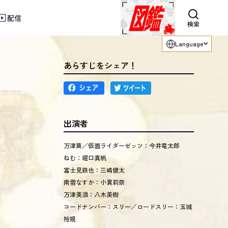
配信
利用ください。
検索
Language
あらすじをシェア！
出演者
万津莫／仮面ライダーゼッツ：今井竜太郎
ねむ：堀口真帆
富士見鉄也：三嶋健太
南雲なすか：小貫莉奈
万津美浪：八木美樹
コードナンバー：スリー／ロードスリー：玉城
裕規