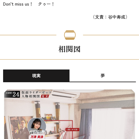
Don't miss us！ クゥー！
（文責：谷中寿成）
相関図
現実
夢