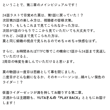
ということで、第二章のメインビジュアルです！
24話ラストで目覚めた莫は、第1話に戻っていた！？
次回第25話の楽しみ方は、視聴者の皆様次第。
つまり、もしもこれまで見てこられなかった方は、
次回が1話のつもりでここから見ていただいても大丈夫です。
けれど、24話まで見てこられた方は、
莫と同じ俯瞰の視点で見られるのでめちゃめちゃ快感なはず。
さらに、お時間あればTTFC等でこの機会に1話から24話まで見返し
ていただけると、
2周目の味変を楽しんでいただけると思います。
莫の物語は一度目は悲劇として幕を閉じました。
二度目がどんな劇になるか、そのキーパーソンは…禍々しい紫色の
ライダー！？
仮面ライダーゼッツが満を持してお贈りする第二章。
次週からは主題歌も、
YUTAさんの『PLAY BACK』
とともにお届け
します！