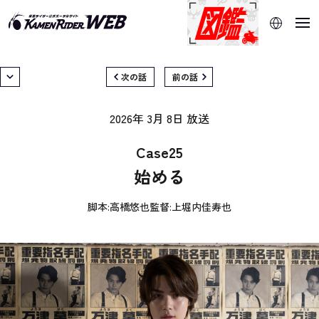
当サイトでは、機械的な自動翻訳サービスを使用していま
す。指定した言語に切り替わらないページは、ブラウザの翻
訳機能をご利用ください。
次の話
前の話
2026年 3月 8日
放送
Case25
始める
脚本:
高橋悠也
監督:
上堀内佳寿也