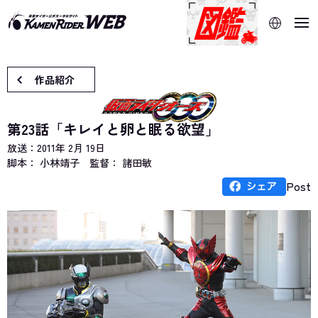
当サイトでは、機械的な自動翻訳サービスを使用していま
す。指定した言語に切り替わらないページは、ブラウザの翻
訳機能をご利用ください。
作品紹介
第23話「キレイと卵と眠る欲望」
放送：
2011年 2月 19日
脚本： 小林靖子
監督： 諸田敏
Post