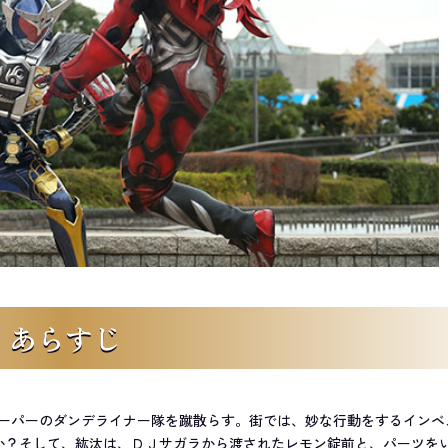
あらすじ
ーパーのダンデライナー隊を蹴散らす。街では、妙な行動をするインベ
か？そして、紘汰は、ＤＪサガラから渡されたレモン錠前と、パーツを