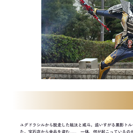
ユグドラシルから脱走した紘汰と戒斗。追いすがる黒影トル
た。宝石店から金品を盗む…… 一体、何が起こっているの