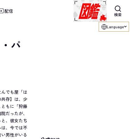
配信
利用ください。
検索
Language
ィ・パ
なんでも屋「は
の共存】は、少
とともに「狩藤
病院だったが、
ると、彼女たち
ルは、今では不
若い男性がいる