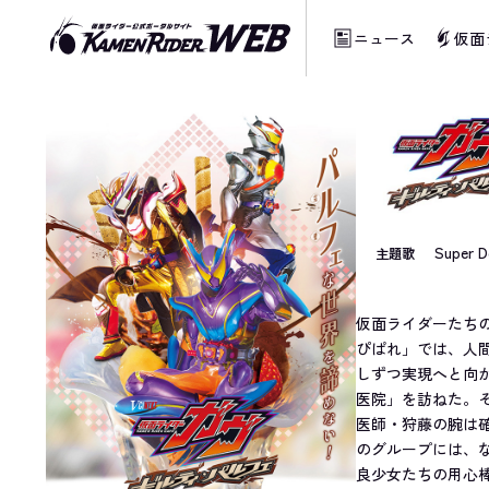
ニュース
仮面
当サイトでは、機械的な自動翻訳サービスを
Super D
主題歌
仮面ライダーたち
ぴぱれ」では、人
しずつ実現へと向
医院」を訪ねた。
医師・狩藤の腕は
のグループには、
良少女たちの用心