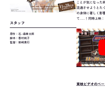
ことが気になった
流通させようとた
の身体に著しく影
て……！同時上映
スタッフ
原作：石
森章太郎
ノ
脚本：香村純子
監督：柴﨑貴行
東映ビデオのペー