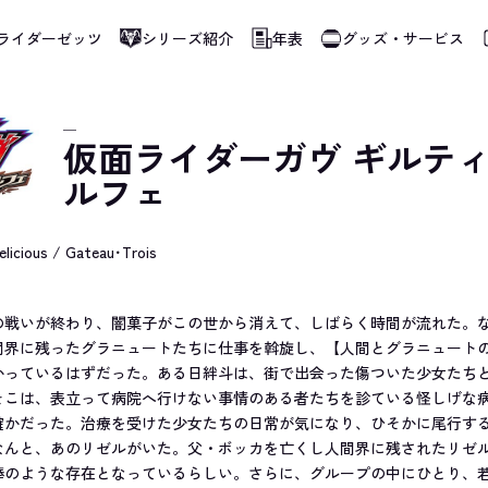
ライダーゼッツ
シリーズ紹介
年表
グッズ・サービス
使用しています。指定した言語に切り替わらないページは、ブラウザの翻訳機能をご
─
仮面ライダーガヴ ギルテ
ルフェ
elicious / Gateau･Trois
の戦いが終わり、闇菓子がこの世から消えて、しばらく時間が流れた。
間界に残ったグラニュートたちに仕事を斡旋し、【人間とグラニュート
かっているはずだった。ある日絆斗は、街で出会った傷ついた少女たち
そこは、表立って病院へ行けない事情のある者たちを診ている怪しげな
確かだった。治療を受けた少女たちの日常が気になり、ひそかに尾行す
なんと、あのリゼルがいた。父・ボッカを亡くし人間界に残されたリゼ
棒のような存在となっているらしい。さらに、グループの中にひとり、