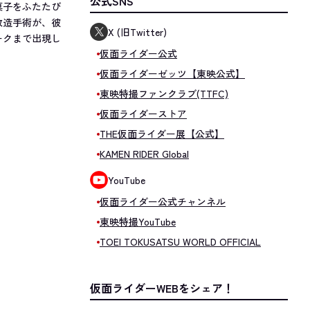
公式SNS
菓子をふたたび
改造手術が、彼
X (旧Twitter)
ークまで出現し
仮面ライダー公式
仮面ライダーゼッツ【東映公式】
東映特撮ファンクラブ(TTFC)
仮面ライダーストア
THE仮面ライダー展【公式】
KAMEN RIDER Global
YouTube
仮面ライダー公式チャンネル
東映特撮YouTube
TOEI TOKUSATSU WORLD OFFICIAL
仮面ライダーWEBをシェア！