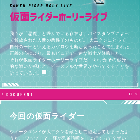
KAMEN RIDER HOLY LIVE
仮面ライダーホーリーライブ
我々が「悪魔」と呼んでいる存在は、バイスタンプによっ
て解放された人間の悪性そのものだ。 大二クンにとって
自分の一部といえるカゲロウを断ち切ったことで生まれた
正義の心により、最もピュアで一途な戦士が降臨した。
それが仮面ライダーホーリーライブだ！ いつかその献身
的な戦いが報われ、ピースフルな世界がやってくることを
祈っているよ。
DOCUMENT
今回の仮面ライダー
ウィークエンドが大二クンを敵として認定してしまったよ
うだ。 ワッツ！？一輝が兄弟喧嘩をしに行くって？ずい