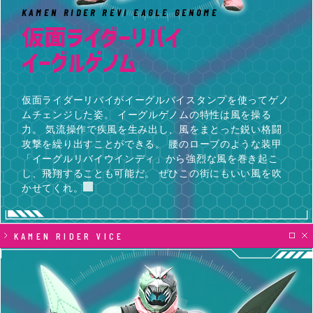
KAMEN RIDER REVI EAGLE GENOME
仮面ライダーリバイ
イーグルゲノム
仮面ライダーリバイがイーグルバイスタンプを使ってゲノ
ムチェンジした姿。 イーグルゲノムの特性は風を操る
力。 気流操作で疾風を生み出し、風をまとった鋭い格闘
攻撃を繰り出すことができる。 腰のローブのような装甲
「イーグルリバイウインディ」から強烈な風を巻き起こ
し、飛翔することも可能だ。 ぜひこの街にもいい風を吹
かせてくれ。
KAMEN RIDER VICE