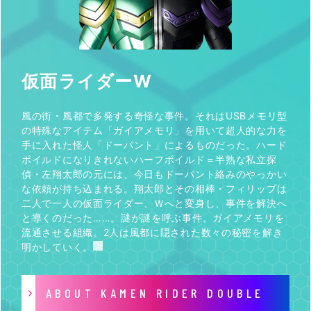
仮面ライダーW
風の街・風都で多発する奇怪な事件。それはUSBメモリ型
の特殊なアイテム「ガイアメモリ」を用いて超人的な力を
手に入れた怪人「ドーパント」によるものだった。ハード
ボイルドになりきれないハーフボイルド＝半熟な私立探
偵・左翔太郎の元には、今日もドーパント絡みのやっかい
な依頼が持ち込まれる。翔太郎とその相棒・フィリップは
二人で一人の仮面ライダー、Ｗへと変身し、事件を解決へ
と導くのだった……。謎が謎を呼ぶ事件。ガイアメモリを
流通させる組織。2人は風都に隠された数々の秘密を解き
明かしていく。
ABOUT KAMEN RIDER DOUBLE