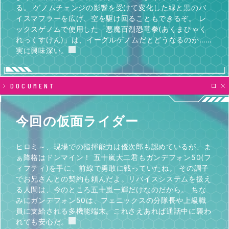
る。 ゲノムチェンジの影響を受けて変化した緑と黒のバ
イスマフラーを広げ、空を駆け回ることもできるぞ。 レ
ックスゲノムで使用した「悪魔百烈恐竜拳(あくまひゃく
れっくすけん)」は、イーグルゲノムだとどうなるのか……
実に興味深い。
DOCUMENT
今回の仮面ライダー
ヒロミ～、現場での指揮能力は優次郎も認めているが、ま
ぁ降格はドンマイン！ 五十嵐大二君もガンデフォン50(フ
ィフティ)を手に、前線で勇敢に戦っていたね。 その調子
でお兄さんとの契約も頼んだよ。リバイスシステムを扱え
る人間は、今のところ五十嵐一輝だけなのだから。 ちな
みにガンデフォン50は、フェニックスの分隊長や上級職
員に支給される多機能端末。これさえあれば通話中に襲わ
れても安心だ。