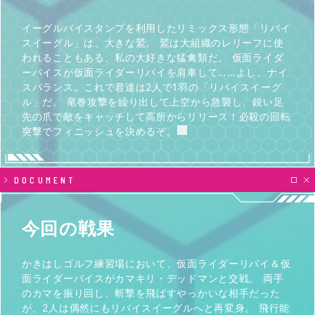
イーグルバイスタンプを利用したリミックス形態「リバイ
スイーグル」は、大きな鷲。 鷲は大組織のレリーフに使
われることもある、私の大好きな猛禽類だ。 仮面ライダ
ーバイスが仮面ライダーリバイを肩車して……よし、ナイ
スバランス。これで君達は2人で1羽の「リバイスイーグ
ル」だ。 竜巻攻撃を繰り出して上空から急襲し、鋭い足
先の爪で敵をキャッチして高所からリリース！必殺の回転
突撃でフィニッシュを決めるぞ。
DOCUMENT
今回の戦果
かきはしゴルフ練習場において、仮面ライダーリバイ＆仮
面ライダーバイスがカマキリ・デッドマンと交戦。 両手
のカマを振り回し、斬撃を飛ばすやっかいな相手だった
が、2人は偶然にもリバイスイーグルへと再変身。 飛行能