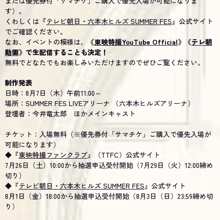
または優先券付「サマチケ」ご購入で優先入場が可能になりま
す）。
くわしくは『
テレビ朝日・六本木ヒルズ SUMMER FES
』公式サイト
でご確認ください。
なお、イベントの模様は、
《
東映特撮YouTube Official
》《
テレ朝
動画
》で生配信することも決定！
無料でどなたでもお楽しみいただけますのでぜひご覧ください。
制作発表
日時：8月7日（木）午前11:00～
場所：SUMMER FES LIVEアリーナ （六本木ヒルズアリーナ）
登壇者：今井竜太郎 ほかメインキャスト
チケット：入場無料（※優先券付「サマチケ」ご購入で優先入場が
可能になります）
◆『
東映特撮ファンクラブ
』（TTFC）公式サイト
7月26日（土）10:00から抽選申込受付開始（7月29日（火）12:00締め
切り）
◆『
テレビ朝日・六本木ヒルズ SUMMER FES
』公式サイト
8月1日（金）18:00から抽選申込受付開始（8月3日（日）23:59締め切
り）