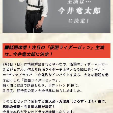
■話題席巻！注目の『仮面ライダーゼッツ』主演
は…今井竜太郎に決定！
7月6日（日）に情報解禁されるやいなや、衝撃のティザームービー
＆ビジュアル、何より仮面ライダー史上初となる胸に巻くベルト
＝“ゼッツドライバー”が強烈なインパクトを放ち、大きな話題を巻
き起こした『仮面ライダーゼッツ』。
瞬く間にSNSで話題となり、世界トレンド1位に。
注目度、期待度の高さを全世界に知らしめました。
このほどゼッツに変身する
主人公・万津莫（よろず・ばく）役に、
気鋭の俳優・今井竜太郎が決定！
今井は本作が
テレビドラマ初主演
になります。