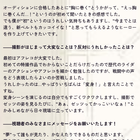
オーディションに合格したあとに“胸に巻く”とうかがって、“えっ胸
に巻くんだ…！”というのが初めて聞いたときの感想でした。
でも僕が“初”というのはうれしい気持ちもありますし、“今までとは
違う、新ベルトもカッコイイな！”と思ってもらえるようなヒーロー
を作り上げていきたいです。
――撮影がはじまって大変なことは？反対にうれしかったことは？
最初はアフレコが大変でした。
初めての特撮作品でわからないことだらけだったので歴代のライダ
ーのアクションやアフレコを細かく勉強したのですが、戦闘中の声
をどう表現したらよいのか苦戦しました。
うれしかったのは…やっぱりいちばんは「変身！」と言えたことで
すね。
変身シーンを演じるのは自分でもすごくワクワクしますし、撮影で
ゼッツの姿を見るたびに、“あぁ、ゼッツってかっこいいなぁ！”と
かみしめながら日々現場に立っています。
――視聴者のみなさまにメッセージをお願いいたします！
“夢”って誰もが見たり、かなえたりできるものだと思います。