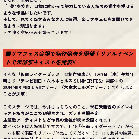
「“夢”を抱き、目標に向かって努力している人たちの背中を押せる
ような作品にしたいです。
そして、見てくださるみなさんに毎週、楽しさや幸せをお届けでき
るように頑張ります」
と力強く意気込みも語っています！
■サマフェス会場で制作発表を開催！リアルイベン
トで未解禁キャストを発表!!
そんな
『仮面ライダーゼッツ』
の
制作発表
が、
8月7日（木）午前11
時
より
『テレビ朝日・六本木ヒルズ SUMMER FES』
開催中の
SUMMER FES LIVEアリーナ （六本木ヒルズアリーナ）
で行われる
ことが決定！
このステージでは、今井はもちろんのこと、現在
未発表のメインキ
ャストたちがここで初解禁され、ズラリ登壇予定。
主題歌アーティストなど作品の全貌が続々公開
されます。
本イベントは入場無料ですので、ぜひ『仮面ライダーゼッツ』がベ
ールを脱ぐ瞬間をリアルで体感してください（※TTFC会員の抽選、