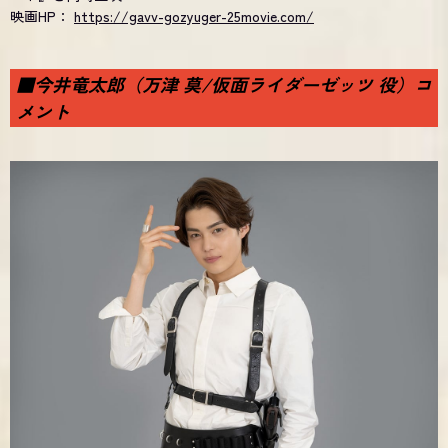
映画HP：
https://gavv-gozyuger-25movie.com/
■今井竜太郎（万津 莫/仮面ライダーゼッツ 役）コ
メント