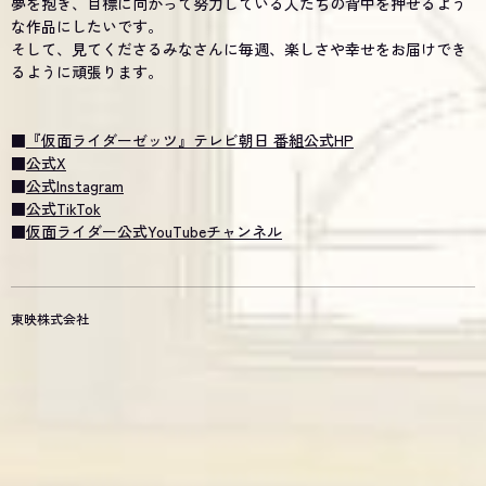
夢を抱き、目標に向かって努力している人たちの背中を押せるよう
な作品にしたいです。
そして、見てくださるみなさんに毎週、楽しさや幸せをお届けでき
るように頑張ります。
■
『仮面ライダーゼッツ』テレビ朝日 番組公式HP
■
公式X
■
公式Instagram
■
公式TikTok
■
仮面ライダー公式YouTubeチャンネル
東映株式会社