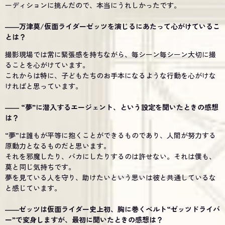
ーディションに挑んだので、本当にうれしかったです。
――万津莫/仮面ライダーゼッツを演じるにあたって心がけているこ
とは？
撮影現場では常に緊張感を持ちながら、毎シーン毎シーン大切に撮
ることを心がけています。
これからは特に、子どもたちのお手本になるような行動を心がけな
ければと思っています。
―― “夢”に潜入するエージェント、という設定を聞いたときの感想
は？
“夢”は誰もが平等に抱くことができるものであり、人間が努力する
原動力となるものだと思います。
それを邪魔したり、バカにしたりするのは許せない。それは僕も、
莫と同じ気持ちです。
夢を見ている人を守り、助けたいという思いは彼と共通しているな
と感じています。
――ゼッツは仮面ライダー史上初、胸に巻くベルト“ゼッツドライバ
ー”で変身しますが、最初に聞いたときの感想は？