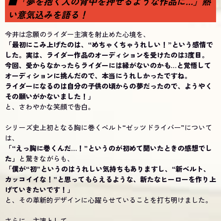
■「夢を抱く人の背中を押せるような作品に…」熱
い意気込みを語る！
今井は念願のライダー主演を射止めた心境を、
「最初にこみ上げたのは、“めちゃくちゃうれしい！”という感情で
した。実は、ライダー作品のオーディションを受けたのは3度目。
今回、受からなかったらライダーには縁がないのかも…と覚悟して
オーディションに挑んだので、本当にうれしかったですね。
ライダーになるのは自分の子供の頃からの夢だったので、ようやく
その願いがかないました！」
と、さわやかな笑顔で告白。
シリーズ史上初となる胸に巻くベルト“ゼッツドライバー”について
は、
「“えっ胸に巻くんだ…！”というのが初めて聞いたときの感想でし
た」
と驚きながらも、
「僕が“初”というのはうれしい気持ちもありますし、“新ベルト、
カッコイイな！”と思ってもらえるような、新たなヒーローを作り上
げていきたいです！」
と、その革新的デザインに心躍らせていることを打ち明けました。
さらに、主演として