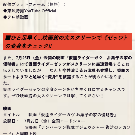
配信プラットフォーム（無料）：
◆
東映特撮YouTube Official
◆
テレ朝動画
■ひと足早く…映画館の大スクリーンで《ゼッツ》
の変身をチェック!!
また、
7月25日（金）公開の映画『仮面ライダーガヴ お菓子の家の
侵略者』にて仮面ライダーゼッツがスクリーンに最速登場
するとお
伝えしていましたが――なんと
今井演じる万津莫も登場し、番組ス
タートよりひと足早く“変身”を披露
することが明らかになりまし
た。
仮面ライダーゼッツの変身シーンをいち早く目にするチャンスで
す。ぜひ映画館の大スクリーンで目撃してください！
映画
タイトル： 映画『仮面ライダーガヴ お菓子の家の侵略者』
公開日： 7月25日（金）全国ロードショー
※映画『ナンバーワン戦隊ゴジュウジャー 復活のテガソ
ード』と同時上映