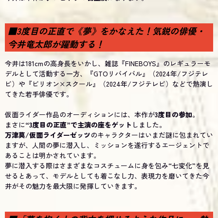
■3度目の正直で《夢》をかなえた！気鋭の俳優・
今井竜太郎が躍動する！
今井は181cmの高身長をいかし、雑誌『FINEBOYS』のレギュラーモ
デルとして活動する一方、『GTOリバイバル』（2024年/フジテレ
ビ）や『ビリオン×スクール』（2024年/フジテレビ）などで熱演し
てきた若手俳優です。
仮面ライダー作品のオーディションには、本作が
3度目の参加
。
まさに
“3度目の正直”で主演の座をゲット
しました。
万津莫/仮面ライダーゼッツ
のキャラクターはいまだ謎に包まれてい
ますが、人間の夢に潜入し、ミッションを遂行するエージェントで
あることは明かされています。
夢に潜入する際はさまざまなコスチュームに身を包み“七変化”を見
せるとあって、モデルとしても着こなし力、表現力を磨いてきた今
井がその魅力を最大限に発揮していきます。