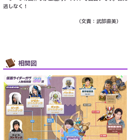
逃しなく！
（文責：武部直美）
相関図