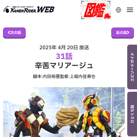
当サイトでは、機械的な自動翻訳サービスを使用していま
す。指定した言語に切り替わらないページは、ブラウザの翻
訳機能をご利用ください。
次の話
前の話
2025年 4月 20日
放送
31話
エピソードガイド
辛苦マリアージュ
脚本:
内田裕基
監督:
上堀内佳寿也
ひとくち話