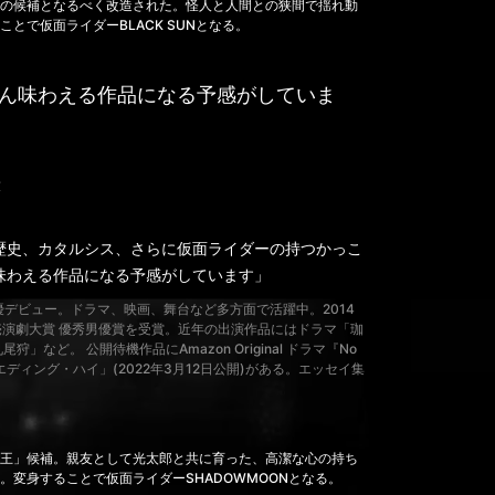
の候補となるべく改造された。怪人と人間との狭間で揺れ動
とで仮面ライダーBLACK SUNとなる。
ん味わえる作品になる予感がしていま
役
歴史、カタルシス、さらに仮面ライダーの持つかっこ
味わえる作品になる予感がしています」
に俳優デビュー。ドラマ、映画、舞台など多方面で活躍中。2014
売演劇大賞 優秀男優賞を受賞。近年の出演作品にはドラマ「珈
など。 公開待機作品にAmazon Original ドラマ『No
画「ウエディング・ハイ」(2022年3月12日公開)がある。エッセイ集
王」候補。親友として光太郎と共に育った、高潔な心の持ち
変身することで仮面ライダーSHADOWMOONとなる。