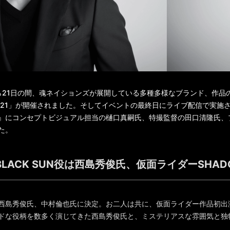
日から21日の間、魂ネイションズが展開している多種多様なブランド、作品の
INE 2021」が開催されました。そしてイベントの最終日にライブ配信で実施
』にコンセプトビジュアル担当の樋口真嗣氏、特撮監督の田口清隆氏、
た。
LACK SUN役は西島秀俊氏、仮面ライダーSHA
西島秀俊氏、中村倫也氏に決定。お二人は共に、仮面ライダー作品初出
ドな役柄を数多く演じてきた西島秀俊氏と、ミステリアスな雰囲気と独