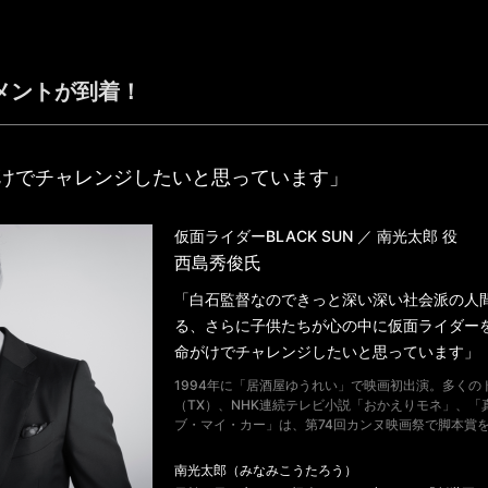
メントが到着！
けでチャレンジしたいと思っています」
仮面ライダーBLACK SUN ／ 南光太郎 役
⻄島秀俊氏
「白石監督なのできっと深い深い社会派の人
る、さらに子供たちが心の中に仮面ライダー
命がけでチャレンジしたいと思っています」
1994年に「居酒屋ゆうれい」で映画初出演。多く
（TX）、NHK連続テレビ小説「おかえりモネ」、「
ブ・マイ・カー」は、第74回カンヌ映画祭で脚本賞
南光太郎（みなみこうたろう）