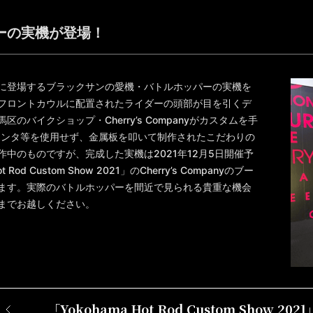
ーの実機が登場！
に登場するブラックサンの愛機・バトルホッパーの実機を
フロントカウルに配置されたライダーの頭部が目を引くデ
のバイクショップ・Cherry’s Companyがカスタムを手
リンタ等を使用せず、金属板を叩いて制作されたこだわりの
中のものですが、完成した実機は2021年12月5日開催予
 Rod Custom Show 2021」のCherry’s Companyのブー
ます。実際のバトルホッパーを間近で見られる貴重な機会
までお越しください。
「Yokohama Hot Rod
Custom Show 202