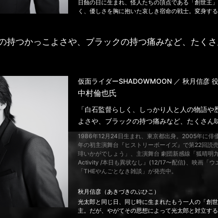
日蝕の日に生まれ、怪人たちの頂点である「創世王」
く、優しさを胸に抱いた哀しき宿命の戦士。変身するこ
の持つかっこよさや、ブラックの持つ痛みなど、たくさ
仮面ライダーSHADOWMOON ／ 秋月信彦 
中村倫也氏
「白石監督らしく、しっかり人と人の物語や
よさや、ブラックの持つ痛みなど、たくさん
1986年12月24日生まれ、東京都出身。2005年
年の初主演舞台『ヒストリーボーイズ』で第22回読
琲いかがでしょう」、主演舞台 劇団新感線「狐晴明九尾狩」
Activity /本日も異状なし』(12/17〜配信)、映
「THEやんごとなき雑談」が発売中。
秋月信彦（あきづきのぶひこ）
光太郎と同じ日、同じ時に生まれたもう一人の「創世
主。だが、やがてその思想によって光太郎と対立する。